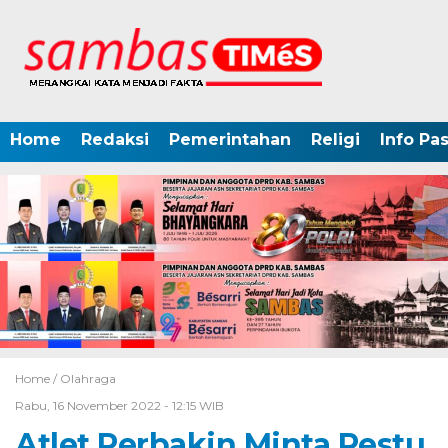
Home
Redaksi
Pemerintahan
Religi
Info Pa
Home /
Olahraga
Rabu, 16 November 2022 - 12:15 WIB
Atlet Perbakin Minta Restu