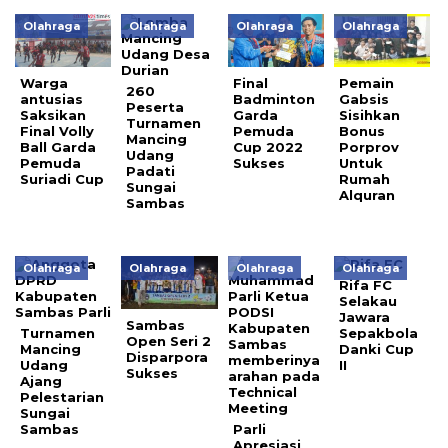
Olahraga
Olahraga
Olahraga
Olahraga
Warga
Final
Pemain
260
antusias
Badminton
Gabsis
Peserta
Saksikan
Garda
Sisihkan
Turnamen
Final Volly
Pemuda
Bonus
Mancing
Ball Garda
Cup 2022
Porprov
Udang
Pemuda
Sukses
Untuk
Padati
Suriadi Cup
Rumah
Sungai
Alquran
Sambas
Olahraga
Olahraga
Olahraga
Olahraga
Rifa FC
Selakau
Jawara
Sambas
Turnamen
Sepakbola
Open Seri 2
Mancing
Danki Cup
Disparpora
Udang
II
Sukses
Ajang
Pelestarian
Sungai
Sambas
Parli
Apresiasi