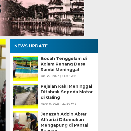
NEWS UPDATE
Bocah Tenggelam di
Kolam Renang Desa
Rambi Meninggal
Juni 22, 2026 | 14:57 WIB
Pejalan Kaki Meninggal
Ditabrak Sepeda Motor
di Galing
Poltesa dan Loka P
Maret 6, 2026 | 21:39 WIB
Perkuat Sinergi mela
Jenazah Adzin Abrar
Alfrarizi Ditemukan
Mengapung di Pantai
Rabu, 5 Agu 2026 - 17:58 WIB
Bayuan