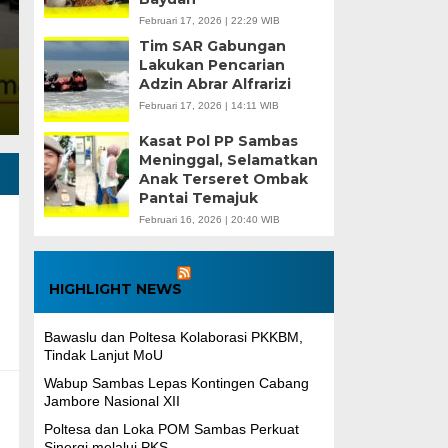
Sambas Times. Politeknik Negeri Sambas (Poltesa)
Februari 17, 2026 | 22:29 WIB
Tim SAR Gabungan
POM) menandatangani Perjanjian…
Lakukan Pencarian
Adzin Abrar Alfrarizi
Februari 17, 2026 | 14:11 WIB
Kasat Pol PP Sambas
Meninggal, Selamatkan
Anak Terseret Ombak
Pantai Temajuk
Februari 16, 2026 | 20:40 WIB
HIGHLIGHT NEWS
Bawaslu dan Poltesa Kolaborasi PKKBM,
Tindak Lanjut MoU
Wabup Sambas Lepas Kontingen Cabang
Jambore Nasional XII
Poltesa dan Loka POM Sambas Perkuat
Sinergi melalui PKS