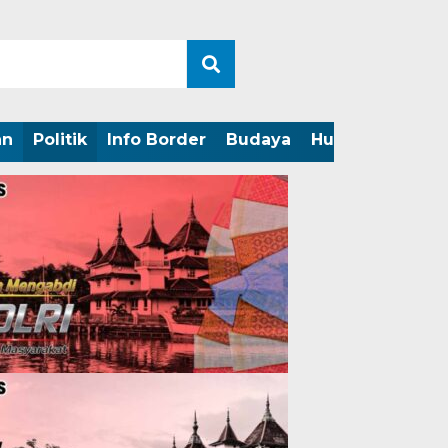
an
Politik
Info Border
Budaya
Hukum
Perist