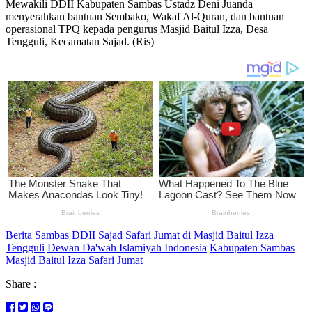
Mewakili DDII Kabupaten Sambas Ustadz Deni Juanda
menyerahkan bantuan Sembako, Wakaf Al-Quran, dan bantuan
operasional TPQ kepada pengurus Masjid Baitul Izza, Desa
Tengguli, Kecamatan Sajad. (Ris)
Berita Sambas
DDII Sajad Safari Jumat di Masjid Baitul Izza
Tengguli
Dewan Da'wah Islamiyah Indonesia
Kabupaten Sambas
Masjid Baitul Izza
Safari Jumat
Share :