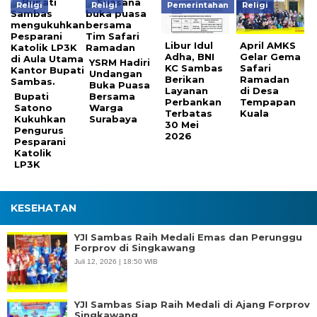
Religi
Religi
Pemerintahan
Religi
Libur Idul
April AMKS
Adha, BNI
Gelar Gema
YSRM Hadiri
KC Sambas
Safari
Undangan
Berikan
Ramadan
Buka Puasa
Layanan
di Desa
Bupati
Bersama
Perbankan
Tempapan
Satono
Warga
Terbatas
Kuala
Kukuhkan
Surabaya
30 Mei
Pengurus
2026
Pesparani
Katolik
LP3K
KESEHATAN
YJI Sambas Raih Medali Emas dan Perunggu
Forprov di Singkawang
Juli 12, 2026 | 18:50 WIB
YJI Sambas Siap Raih Medali di Ajang Forprov
Singkawang