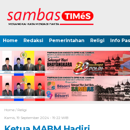
Home
Redaksi
Pemerintahan
Religi
Info Pa
Home /
Religi
Kamis, 19 September 2024 - 19:22 WIB
Ketua MABM Hadiri