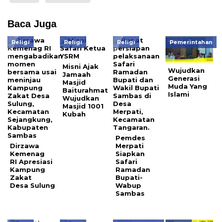
Baca Juga
Religi
Religi
Religi
Pemerintahan
Misni Ajak
Wujudkan
Jamaah
Generasi
Masjid
Muda Yang
Baiturahmat
Islami
Wujudkan
Masjid 1001
Kubah
Pemdes
Dirzawa
Merpati
Kemenag
Siapkan
RI Apresiasi
Safari
Kampung
Ramadan
Zakat
Bupati-
Desa Sulung
Wabup
Sambas