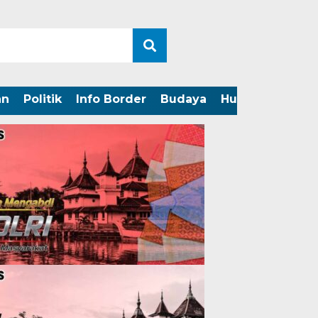
an
Politik
Info Border
Budaya
Hukum
Perist