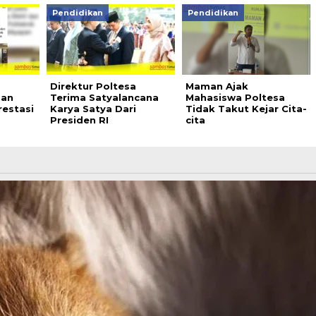
Pendidikan
Pendidikan
a
Direktur Poltesa
Maman Ajak
dan
Terima Satyalancana
Mahasiswa Poltesa
restasi
Karya Satya Dari
Tidak Takut Kejar Cita-
Presiden RI
cita