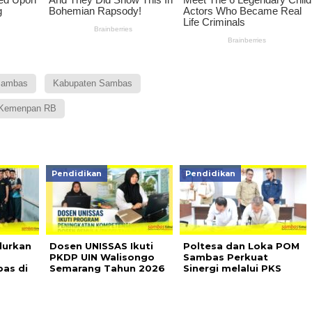
ambas
Kabupaten Sambas
e Kemenpan RB
Pendidikan
Pendidikan
lurkan
Dosen UNISSAS Ikuti
Poltesa dan Loka POM
PKDP UIN Walisongo
Sambas Perkuat
as di
Semarang Tahun 2026
Sinergi melalui PKS