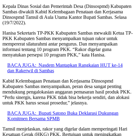
Kepala Dinas Sosial dan Pemerintah Desa (Dinsospmd) Kabupaten
Sambas diwakili Kabid Kelembagaan Penataan dan Kerjasama
Dinsospmd Tamsil di Aula Utama Kantor Bupati Sambas. Selasa
(19/7/2022).
Hanisa Sekretaris TP-PKK Kabupaten Sambas mewakili Ketua TP-
PKK Kabupaten Sambas menyampaikan tujuan rakor untuk
mempererat silaturahmi antar pengurus. Dan menyampaikan
informasi tentang 10 program PKK. “Rakor digelar guna
menyatukan persepsi 10 program PKK,” kata Hanisa.
BACA JUGA:
Nasdem Mantapkan Rangkaian HUT ke-14
dan Rakerwil di Sambas
Kabid Kelembagaan Penataan dan Kerjasama Dinsospmd
Kabupaten Sambas menyampaikan, peran desa sangat penting
mendukung pengalokasian anggaran pemasaran hasil produk PKK.
“Perlu sinergis, karena PKK tidak bisa bekerja sendiri, dan alokasi
untuk PKK harus sesuai prosedur,” jelasnya.
BACA JUGA:
Bupati Satono Buka Deklarasi Dukungan
Komitmen Bersama SPMB
Tamsil menjelaskan, rakor yang digelar dalam memperingati Hari
Kesatuan Gerak (HKG) PKK. Bertujuan untuk meningkatkan