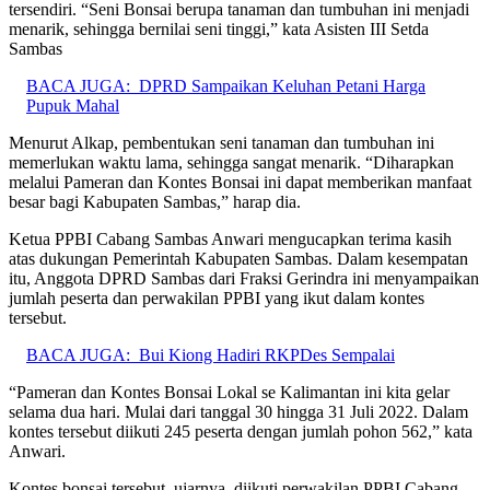
tersendiri. “Seni Bonsai berupa tanaman dan tumbuhan ini menjadi
menarik, sehingga bernilai seni tinggi,” kata Asisten III Setda
Sambas
BACA JUGA:
DPRD Sampaikan Keluhan Petani Harga
Pupuk Mahal
Menurut Alkap, pembentukan seni tanaman dan tumbuhan ini
memerlukan waktu lama, sehingga sangat menarik. “Diharapkan
melalui Pameran dan Kontes Bonsai ini dapat memberikan manfaat
besar bagi Kabupaten Sambas,” harap dia.
Ketua PPBI Cabang Sambas Anwari mengucapkan terima kasih
atas dukungan Pemerintah Kabupaten Sambas. Dalam kesempatan
itu, Anggota DPRD Sambas dari Fraksi Gerindra ini menyampaikan
jumlah peserta dan perwakilan PPBI yang ikut dalam kontes
tersebut.
BACA JUGA:
Bui Kiong Hadiri RKPDes Sempalai
“Pameran dan Kontes Bonsai Lokal se Kalimantan ini kita gelar
selama dua hari. Mulai dari tanggal 30 hingga 31 Juli 2022. Dalam
kontes tersebut diikuti 245 peserta dengan jumlah pohon 562,” kata
Anwari.
Kontes bonsai tersebut, ujarnya, diikuti perwakilan PPBI Cabang