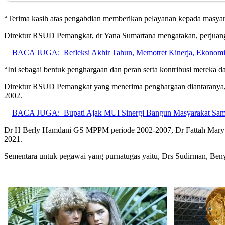
“Terima kasih atas pengabdian memberikan pelayanan kepada masya
Direktur RSUD Pemangkat, dr Yana Sumartana mengatakan, perjuang
BACA JUGA:
Refleksi Akhir Tahun, Memotret Kinerja, Ekonomi 
“Ini sebagai bentuk penghargaan dan peran serta kontribusi mereka 
Direktur RSUD Pemangkat yang menerima penghargaan diantaranya, 
2002.
BACA JUGA:
Bupati Ajak MUI Sinergi Bangun Masyarakat Sa
Dr H Berly Hamdani GS MPPM periode 2002-2007, Dr Fattah Maryun
2021.
Sementara untuk pegawai yang purnatugas yaitu, Drs Sudirman, Be