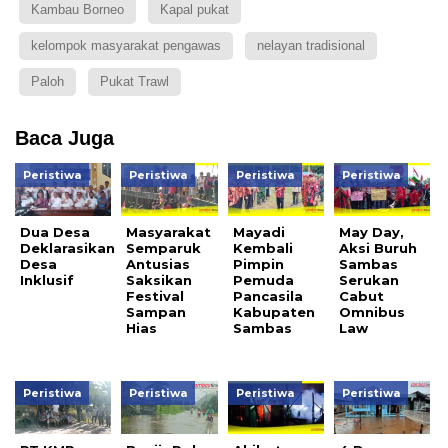
Kambau Borneo
Kapal pukat
kelompok masyarakat pengawas
nelayan tradisional
Paloh
Pukat Trawl
Baca Juga
Peristiwa
Peristiwa
Peristiwa
Peristiwa
Dua Desa
Masyarakat
Mayadi
May Day,
Deklarasikan
Semparuk
Kembali
Aksi Buruh
Desa
Antusias
Pimpin
Sambas
Inklusif
Saksikan
Pemuda
Serukan
Festival
Pancasila
Cabut
Sampan
Kabupaten
Omnibus
Hias
Sambas
Law
Peristiwa
Peristiwa
Peristiwa
Peristiwa