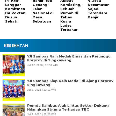
PT KMP
Banjir Rob
Akibat
4 Desa
Langgar
Genangi
Korsleting,
Kecamatan
Komitmen
Jalan
Sebuah
Sajad
BA Poktan
Nasional di
Rumah di
Terendam
Dusun
Desa
Tebas
Banjir
Sehati
Sebatuan
Kuala
Ludes
Terbakar
KESEHATAN
YJI Sambas Raih Medali Emas dan Perunggu
Forprov di Singkawang
Juli 12, 2026 | 18:50 WIB
YJI Sambas Siap Raih Medali di Ajang Forprov
Singkawang
Juli 7, 2026 | 13:12 WIB
Pemda Sambas Ajak Lintas Sektor Dukung
Hilangkan Stigma Terhadap TBC
Juli 2, 2026 | 20:26 WIB