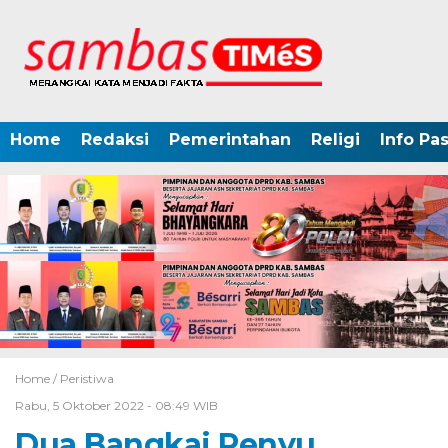
Home
Redaksi
Pemerintahan
Religi
Info Pa
Home /
Peristiwa
Rabu, 5 Oktober 2022 - 08:49 WIB
Dua Bangkai Penyu