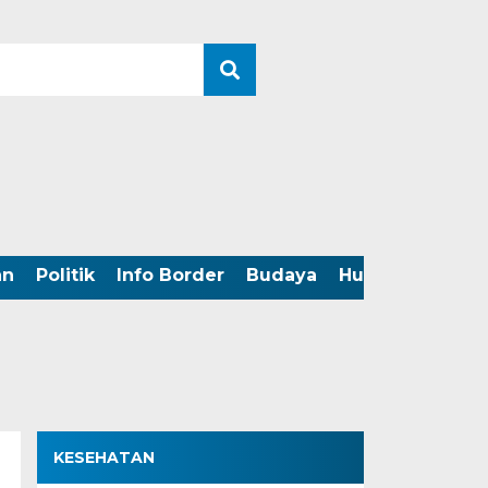
an
Politik
Info Border
Budaya
Hukum
Perist
KESEHATAN