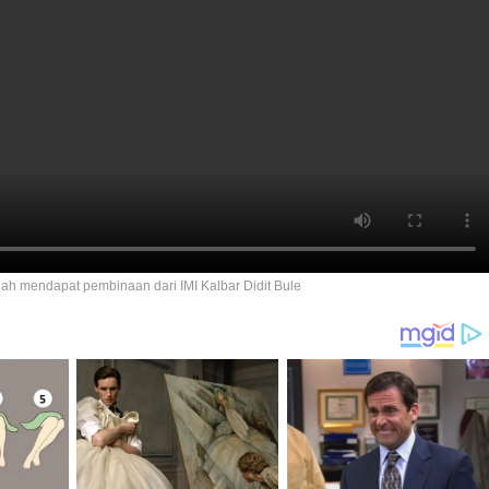
lah mendapat pembinaan dari IMI Kalbar Didit Bule