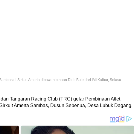
as di Sirkuit Amerta dibawah binaan Didit Bule dari IMI Kalbar, Selasa
I) dan Tangaran Racing Club (TRC) gelar Pembinaan Atlet
 Sirkuit Amerta Sambas, Dusun Sebenua, Desa Lubuk Dagang.