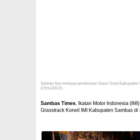
Subhan Nur melepas pembinaan Grass Track Kabupaten Samb
(15/11/2022).
Sambas Times
. Ikatan Motor Indonesia (IM
Grasstrack Korwil IMI Kabupaten Sambas di