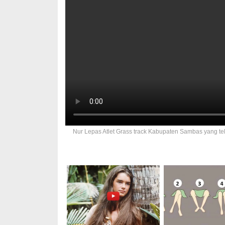
Nur Lepas Atlet Grass track Kabupaten Sambas yang te