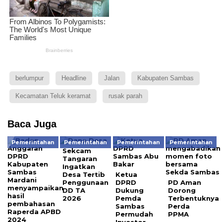
berlumpur
Headline
Jalan
Kabupaten Sambas
Kecamatan Teluk keramat
rusak parah
Baca Juga
Pemerintahan
Pemerintahan
Pemerintahan
Pemerintahan
Sekcam
Tangaran
Ingatkan
Desa Tertib
Ketua
Penggunaan
DPRD
PD Aman
DD TA
Dukung
Dorong
2026
Pemda
Terbentuknya
Sambas
Perda
Permudah
PPMA
Investor