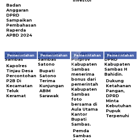
Badan
Anggaran
DPRD
Sampaikan
Pembahasan
Raperda
APBD 2024
Pemerintahan
Pemerintahan
Pemerintahan
Pemerintahan
Kapolres
Tinjau Desa
Bupati
Percontohan
Satono
P2B Di
Terima
Dukung
Kecamatan
Kunjungan
Ketahanan
Teluk
ABIM
Pangan,
Keramat
Sarawak
DPRD
Minta
Kebutuhan
Pupuk
Terpenuhi
Pemda
Sambas