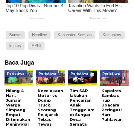
Bonsai
Headline
Kabupaten Sambas
Komunitas
kontes
PPBI
Baca Juga
Peristiwa
Peristiwa
Peristiwa
Peristiwa
Hilang 4
Kecelakaan
Tim SAR
Kapolres
Hari,
Motor vs
lakukan
Sambas
Jumain
Dump
Pencarian
Irup
Warga
Truck,
Anak
Upacara
Simpang
Seorang
Tenggelam
Peringati
Empat
Pelajar di
di Sungai
Hari
Ditemukan
Tebas
Desa
Pahlawan
Meninggal
Tewas
Semata