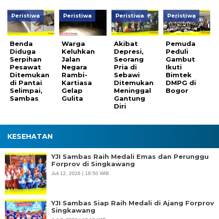
Peristiwa
Peristiwa
Peristiwa
Peristiwa
Benda
Warga
Akibat
Pemuda
Diduga
Keluhkan
Depresi,
Peduli
Serpihan
Jalan
Seorang
Gambut
Pesawat
Negara
Pria di
Ikuti
Ditemukan
Rambi-
Sebawi
Bimtek
di Pantai
Kartiasa
Ditemukan
DMPG di
Selimpai,
Gelap
Meninggal
Bogor
Sambas
Gulita
Gantung
Diri
KESEHATAN
YJI Sambas Raih Medali Emas dan Perunggu
Forprov di Singkawang
Juli 12, 2026 | 18:50 WIB
YJI Sambas Siap Raih Medali di Ajang Forprov
Singkawang