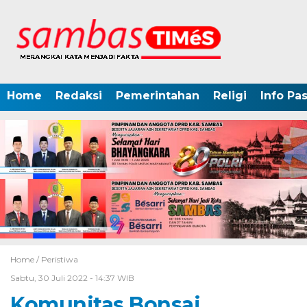
Home
Redaksi
Pemerintahan
Religi
Info Pa
Home /
Peristiwa
Sabtu, 30 Juli 2022 - 14:37 WIB
Komunitas Bonsai