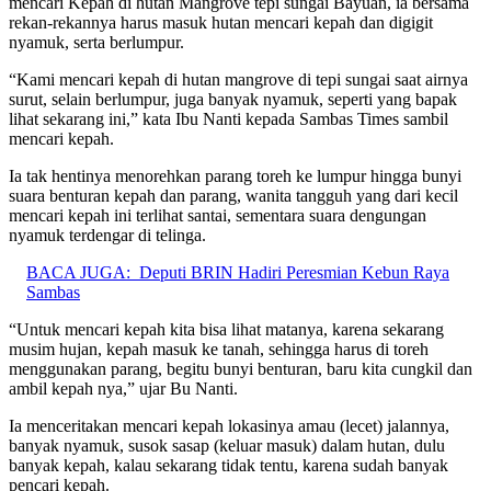
mencari Kepah di hutan Mangrove tepi sungai Bayuan, ia bersama
rekan-rekannya harus masuk hutan mencari kepah dan digigit
nyamuk, serta berlumpur.
“Kami mencari kepah di hutan mangrove di tepi sungai saat airnya
surut, selain berlumpur, juga banyak nyamuk, seperti yang bapak
lihat sekarang ini,” kata Ibu Nanti kepada Sambas Times sambil
mencari kepah.
Ia tak hentinya menorehkan parang toreh ke lumpur hingga bunyi
suara benturan kepah dan parang, wanita tangguh yang dari kecil
mencari kepah ini terlihat santai, sementara suara dengungan
nyamuk terdengar di telinga.
BACA JUGA:
Deputi BRIN Hadiri Peresmian Kebun Raya
Sambas
“Untuk mencari kepah kita bisa lihat matanya, karena sekarang
musim hujan, kepah masuk ke tanah, sehingga harus di toreh
menggunakan parang, begitu bunyi benturan, baru kita cungkil dan
ambil kepah nya,” ujar Bu Nanti.
Ia menceritakan mencari kepah lokasinya amau (lecet) jalannya,
banyak nyamuk, susok sasap (keluar masuk) dalam hutan, dulu
banyak kepah, kalau sekarang tidak tentu, karena sudah banyak
pencari kepah.