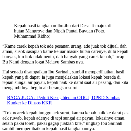
Kepah hasil tangkapan Ibu-ibu dari Desa Temajuk di
hutan Mangrove dan Nipah Pantai Bayuan (Foto.
Muhammad Ridho)
“Kame carek kepah tok ade pesanan urang, ade juak tok dijual, dah
amau, susok sasaplah kame keluar masuk hutan carenye, dulu kepah
banyak, kin itok ndak nentu, dah banyak yang carek kepah,” ucap
Bu Nanti dengan logat Melayu Sambas nya.
Hal senada disampaikan Ibu Sarinah, sambil memperlihatkan hasil
kepah yang di dapat, ia juga menjelaskan lokasi kepah berada di
tepian sungai air payau, kepah naik ke darat saat air pasang, dan kita
mengambilnya begitu air berangsur surut.
BACA JUGA:
Peduli Kesejahteraan ODGJ, DPRD Sambas
Kunker ke Dinsos KKR
“Tok ncarek kepah tunggu aek surut, karena kepah naik ke darat pas
aek ruwab, kepah adenye di tepi sungai air payau, lokasinye amau,
selain pakai toreh, pakai gagap juaklah kite,” ungkap Ibu Sarinah
sambil memperlihatkan kepah hasil tangkapannya.