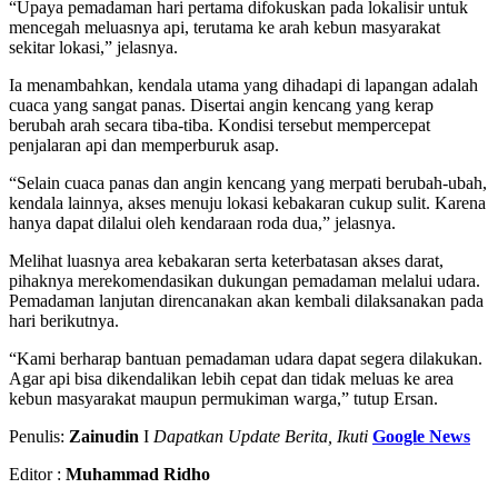
“Upaya pemadaman hari pertama difokuskan pada lokalisir untuk
mencegah meluasnya api, terutama ke arah kebun masyarakat
sekitar lokasi,” jelasnya.
Ia menambahkan, kendala utama yang dihadapi di lapangan adalah
cuaca yang sangat panas. Disertai angin kencang yang kerap
berubah arah secara tiba-tiba. Kondisi tersebut mempercepat
penjalaran api dan memperburuk asap.
“Selain cuaca panas dan angin kencang yang merpati berubah-ubah,
kendala lainnya, akses menuju lokasi kebakaran cukup sulit. Karena
hanya dapat dilalui oleh kendaraan roda dua,” jelasnya.
Melihat luasnya area kebakaran serta keterbatasan akses darat,
pihaknya merekomendasikan dukungan pemadaman melalui udara.
Pemadaman lanjutan direncanakan akan kembali dilaksanakan pada
hari berikutnya.
“Kami berharap bantuan pemadaman udara dapat segera dilakukan.
Agar api bisa dikendalikan lebih cepat dan tidak meluas ke area
kebun masyarakat maupun permukiman warga,” tutup Ersan.
Penulis:
Zainudin
I
Dapatkan Update Berita, Ikuti
Google News
Editor :
Muhammad Ridho