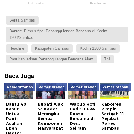
Berita Sambas
Danrem Pimpin Apel Penanggulangan Bencana di Kodim
1208/Sambas
Headline
Kabupaten Sambas
Kodim 1208 Sambas
Pasukan latihan Penanggulangan Bencana Alam
TNI
Baca Juga
Pemerintahan
Pemerintahan
Pemerintahan
Pemerintahan
Bantu 40
Bupati Ajak
Wabup Rofi
Kapolres
Kasur
53 Kades
Hadiri Buka
Pimpin
Untuk
Merangkul
Puasa
Sertijab 11
Panti
Semua
Bersama di
Pejabat
Asuhan
Komponen
Desa
Polres
Eben
Masyarakat
Sejiram
Sambas
Haezer