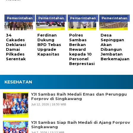
Pemerintahan
Pemerintahan
Pemerintahan
Pemerintahan
34
Ferdinan
Polres
Desa
Cakades
Dukung
Sambas
Sepinggan
Deklarasi
BPD Tebas
Berikan
Akan
Damai
Upgrade
Reward
Dibangun
Pilkades
Kapasitas
kepada 10
Jembatan
Serentak
Personel
Berkemajuan
Berprestasi
KESEHATAN
YJI Sambas Raih Medali Emas dan Perunggu
Forprov di Singkawang
Juli 12, 2026 | 18:50 WIB
YJI Sambas Siap Raih Medali di Ajang Forprov
Singkawang
Juli 7, 2026 | 13:12 WIB