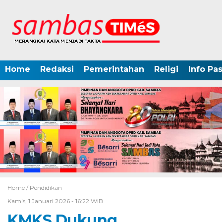
Home
Redaksi
Pemerintahan
Religi
Info Pa
Home /
Pendidikan
Kamis, 1 Januari 2026 - 16:22 WIB
KMKS Dukung