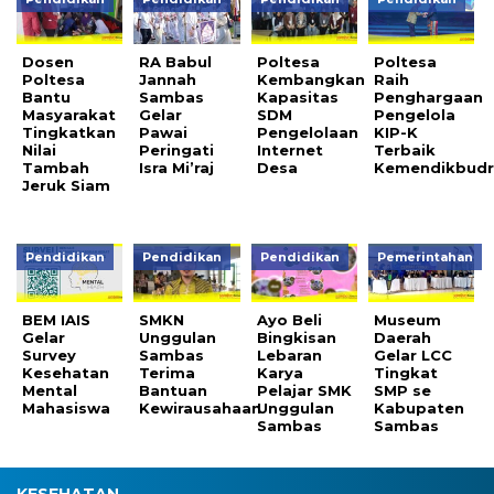
Dosen
RA Babul
Poltesa
Poltesa
Poltesa
Jannah
Kembangkan
Raih
Bantu
Sambas
Kapasitas
Penghargaan
Masyarakat
Gelar
SDM
Pengelola
Tingkatkan
Pawai
Pengelolaan
KIP-K
Nilai
Peringati
Internet
Terbaik
Tambah
Isra Mi’raj
Desa
Kemendikbudr
Jeruk Siam
Pendidikan
Pendidikan
Pendidikan
Pemerintahan
BEM IAIS
SMKN
Ayo Beli
Museum
Gelar
Unggulan
Bingkisan
Daerah
Survey
Sambas
Lebaran
Gelar LCC
Kesehatan
Terima
Karya
Tingkat
Mental
Bantuan
Pelajar SMK
SMP se
Mahasiswa
Kewirausahaan
Unggulan
Kabupaten
Sambas
Sambas