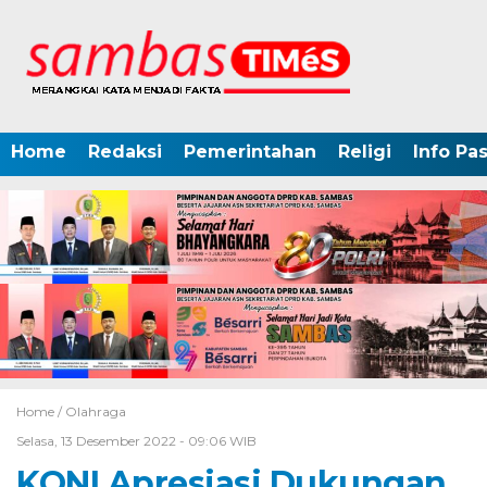
Home
Redaksi
Pemerintahan
Religi
Info Pa
Home /
Olahraga
Selasa, 13 Desember 2022 - 09:06 WIB
KONI Apresiasi Dukungan