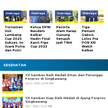
Olahraga
Olahraga
Olahraga
Olahraga
Turnamen
Ketua DPW
Pecinta
Tiga
Voli
Nasdem
Alam Harap
Pemain
Lumbang
Kalbar
Gunung
Gabsis
Cup 2023
Hadiri Final
Senujuh
Lolos Pra
Sukses, Ini
Kasti Figo
jadi TWA
PON XXI
Juara Putra
Cup 2022
Wakili
dan Putri
Kalbar
KESEHATAN
YJI Sambas Raih Medali Emas dan Perunggu
Forprov di Singkawang
Juli 12, 2026 | 18:50 WIB
YJI Sambas Siap Raih Medali di Ajang Forprov
Singkawang
Juli 7, 2026 | 13:12 WIB