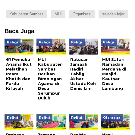
Kabupaten Sambas
MUI
Organisasi
sajadah fajar
Baca Juga
Religi
Religi
Religi
Religi
61 Pemuka
MUI
Ratusan
MUI Safari
Agama Ikut
Kabupaten
Jamaah
Ramadan
Pelatihan
Sambas
Hadiri
Perdana di
Imam,
Berikan
Tablig
Masjid
Khatib dan
Bimbingan
Akbar
Kautsar
Fardu
Agama di
Ustadz Koh
Desa
Kifayah
Desa
Denis Lim
Lumbang
Serumpun
Buluh
Religi
Religi
Religi
Olahraga
Prabasa
Jamaah
Panitia
Hasil