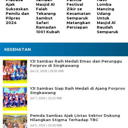
Ajak
Masjid Al
Festival
Lomba
Sukseskan
Falah
Zikir se
Mancing
Pemilu dan
Tekarang
Kecamatan
Udang
Pilpres
Sambut
Semparuk
Untuk
2024
Safari
Matangkan
Masjid Al
Ramadan
Persiapan
Raudah
1001 Kubah
Semparuk
KESEHATAN
YJI Sambas Raih Medali Emas dan Perunggu
Forprov di Singkawang
Juli 12, 2026 | 18:50 WIB
YJI Sambas Siap Raih Medali di Ajang Forprov
Singkawang
Juli 7, 2026 | 13:12 WIB
Pemda Sambas Ajak Lintas Sektor Dukung
Hilangkan Stigma Terhadap TBC
Juli 2, 2026 | 20:26 WIB