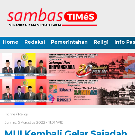
Home
Redaksi
Pemerintahan
Religi
Info Pa
Home /
Religi
Jumat, 5 Agustus 2022 - 11:31 WIB
MUI Kembali Gelar Sajadah