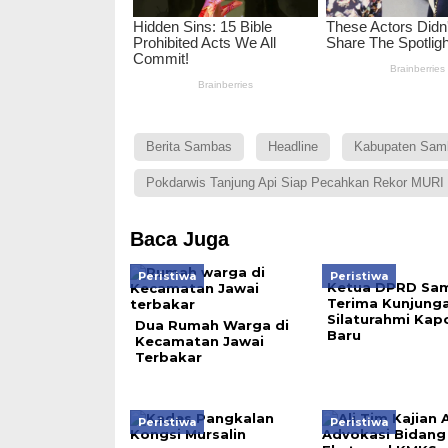
Berita Sambas
Headline
Kabupaten Sam
Pokdarwis Tanjung Api Siap Pecahkan Rekor MURI 
Baca Juga
Peristiwa
Peristiwa
Ketua DPRD Sa
Terima Kunjung
Silaturahmi Kap
Dua Rumah Warga di
Baru
Kecamatan Jawai
Terbakar
Peristiwa
Peristiwa