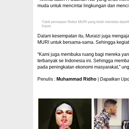
muda untuk mencintai lingkungan dan mencint
Tukik persiapan Rekor MURI yang telah menetas dipeli
Paloh
Dalam kesempatan itu, Muraizi juga menga
MURI untuk bersama-sama. Sehingga kegiata
“Kami juga membuka ruang bagi mereka yang 
terbanyak se Indonesia ini. Sehingga mem
pada peningkatan ekonomi masyarakat,” un
Penulis :
Muhammad Ridho
|
Dapatkan Updat