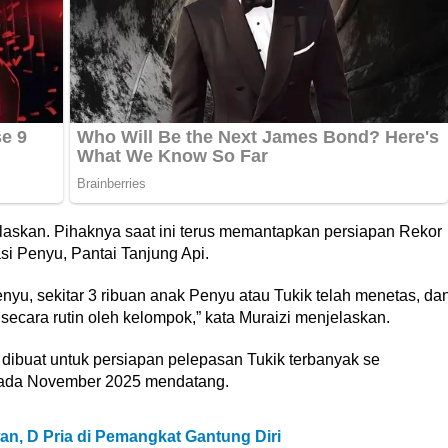
laskan. Pihaknya saat ini terus memantapkan persiapan Rekor
i Penyu, Pantai Tanjung Api.
enyu, sekitar 3 ribuan anak Penyu atau Tukik telah menetas, da
 secara rutin oleh kelompok,” kata Muraizi menjelaskan.
 dibuat untuk persiapan pelepasan Tukik terbanyak se
ada November 2025 mendatang.
iwan, D Pria di Pemangkat Gantung Diri