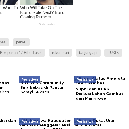
bas
penyu
Pelepasan 17 Ribu Tukik
rekor muri
tanjung api
TUKIK
Peristiwa
Peristiwa
mbas
HUT VES Community
an
Singbebas di Pantai
Supni dan KUPS
olres
Serayi Sukses
Diskusi Lahan Gambut
dan Mangrove
Peristiwa
Peristiwa