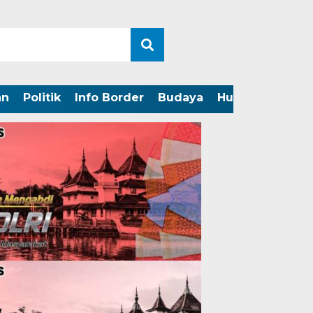
an
Politik
Info Border
Budaya
Hukum
Perist