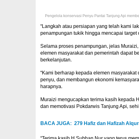
Pengelola konservasi Penyu Pantai Tanjung Api member
“Langkah atau persiapan yang telah kami la
penampungan tukik hingga mencapai target d
Selama proses penampungan, jelas Muraizi, 
elemen masyarakat dan pemerintah dapat 
berkelanjutan.
“Kami berharap kepada elemen masyarakat
penyu, dan membangun ekonomi kemasyarak
harapnya.
Muraizi mengucapkan terima kasih kepada H
dan memotivasi Pokdarwis Tanjung Api, sehi
BACA JUGA:
279 Hafiz dan Hafizah Alqur
“Terima kasih H Subhan Nur yang terus membe