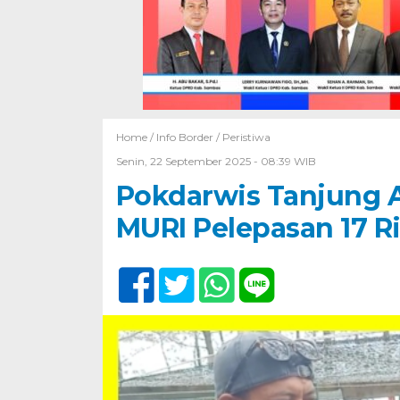
Home /
Info Border
/
Peristiwa
Senin, 22 September 2025 - 08:39 WIB
Pokdarwis Tanjung A
MURI Pelepasan 17 R