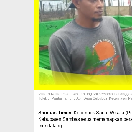
Muraizi Ketua Pokdarwis Tanjung Api bersama Ical anggo
Tukik di Pantai Tanjung Api, Desa Sebubus, Kecamatan Pa
Sambas Times
. Kelompok Sadar Wisata (P
Kabupaten Sambas terus memantapkan pers
mendatang.