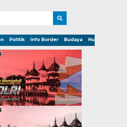
an
Politik
Info Border
Budaya
Hukum
Perist