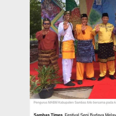
Pengurus MABM Kabupaten Sambas foto bersama pada k
Sambas Times
. Festival Seni Budaya Mela