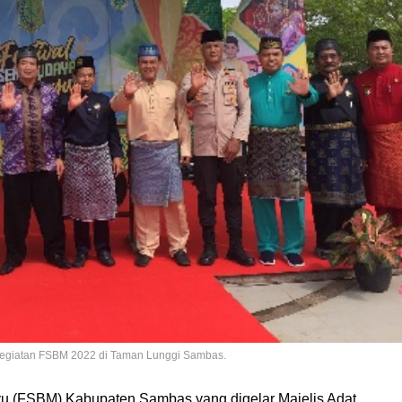
egiatan FSBM 2022 di Taman Lunggi Sambas.
yu (FSBM) Kabupaten Sambas yang digelar Majelis Adat