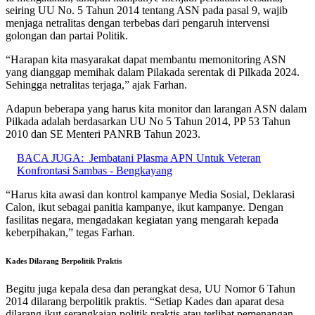
seiring UU No. 5 Tahun 2014 tentang ASN pada pasal 9, wajib
menjaga netralitas dengan terbebas dari pengaruh intervensi
golongan dan partai Politik.
“Harapan kita masyarakat dapat membantu memonitoring ASN
yang dianggap memihak dalam Pilakada serentak di Pilkada 2024.
Sehingga netralitas terjaga,” ajak Farhan.
Adapun beberapa yang harus kita monitor dan larangan ASN dalam
Pilkada adalah berdasarkan UU No 5 Tahun 2014, PP 53 Tahun
2010 dan SE Menteri PANRB Tahun 2023.
BACA JUGA:
Jembatani Plasma APN Untuk Veteran
Konfrontasi Sambas - Bengkayang
“Harus kita awasi dan kontrol kampanye Media Sosial, Deklarasi
Calon, ikut sebagai panitia kampanye, ikut kampanye. Dengan
fasilitas negara, mengadakan kegiatan yang mengarah kepada
keberpihakan,” tegas Farhan.
Kades Dilarang Berpolitik Praktis
Begitu juga kepala desa dan perangkat desa, UU Nomor 6 Tahun
2014 dilarang berpolitik praktis. “Setiap Kades dan aparat desa
dilarang ikut serangkaian politik praktis atau terlibat pemenangan