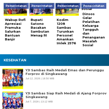
Pemerintahan
Pemerintahan
Pemerintahan
Pemerintahan
Dinsos
Gelar
Wabup Rofi
Bupati
Kodim
Pelatihan
Apresiasi
Satono
1208
Keluarga
Pramuka
Bacakan
Sambas
Tangguh
Salurkan
Sambutan
Turunkan
dan
Bantuan
Menag RI
Personel
Penanganan
Banjir
Amankan
Masalah
Imlek 2576
Sosial
KESEHATAN
YJI Sambas Raih Medali Emas dan Perunggu
Forprov di Singkawang
Juli 12, 2026 | 18:50 WIB
YJI Sambas Siap Raih Medali di Ajang Forprov
Singkawang
Juli 7, 2026 | 13:12 WIB