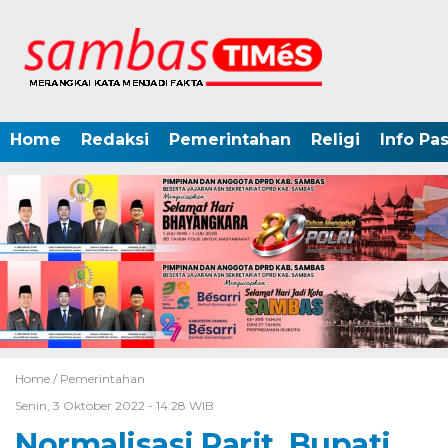
Home
Redaksi
Pemerintahan
Religi
Info Pa
Home /
Pemerintahan
Senin, 3 Oktober 2022 - 14:28 WIB
Normalisasi Parit, Bupati