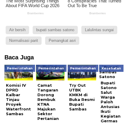
Air bersih
bupati sambas satono
Lalulintas sungai
Normalisasi parit
Pemangkat asri
Baca Juga
Pemerintahan
Pemerintahan
Pemerintahan
Kesehatan
Bupati
Komisi IV
Camat
Try Out
Satono
DPRD
Tangaran
UTBK
Salut
Kalbar
Dorong
KMKM di
Warga
Tinjau
Rembuk
Buka Resmi
Paloh
Proyek
KTNA
Bupati
Antusias
Waterfront
Majukan
Sambas
Ikuti
Sambas
Sektor
Kegiatan
Pertanian
Germas