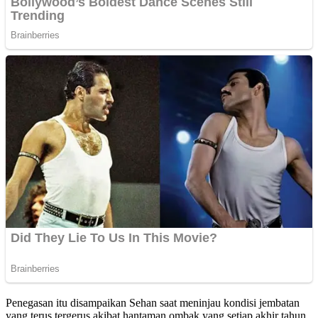
Penegasan itu disampaikan Sehan saat meninjau kondisi jembatan
yang terus tergerus akibat hantaman ombak yang setiap akhir tahun