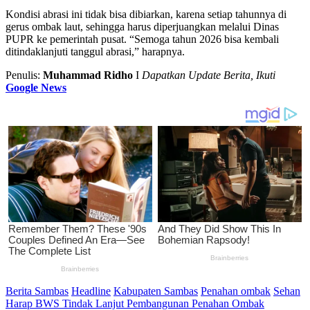
Kondisi abrasi ini tidak bisa dibiarkan, karena setiap tahunnya di
gerus ombak laut, sehingga harus diperjuangkan melalui Dinas
PUPR ke pemerintah pusat. “Semoga tahun 2026 bisa kembali
ditindaklanjuti tanggul abrasi,” harapnya.
Penulis:
Muhammad Ridho
I
Dapatkan Update Berita, Ikuti
Google News
Berita Sambas
Headline
Kabupaten Sambas
Penahan ombak
Sehan
Harap BWS Tindak Lanjut Pembangunan Penahan Ombak