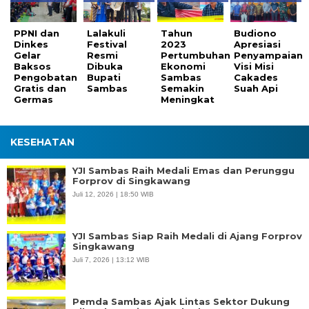
PPNI dan
Lalakuli
Tahun
Budiono
Dinkes
Festival
2023
Apresiasi
Gelar
Resmi
Pertumbuhan
Penyampaian
Baksos
Dibuka
Ekonomi
Visi Misi
Pengobatan
Bupati
Sambas
Cakades
Gratis dan
Sambas
Semakin
Suah Api
Germas
Meningkat
KESEHATAN
YJI Sambas Raih Medali Emas dan Perunggu
Forprov di Singkawang
Juli 12, 2026 | 18:50 WIB
YJI Sambas Siap Raih Medali di Ajang Forprov
Singkawang
Juli 7, 2026 | 13:12 WIB
Pemda Sambas Ajak Lintas Sektor Dukung