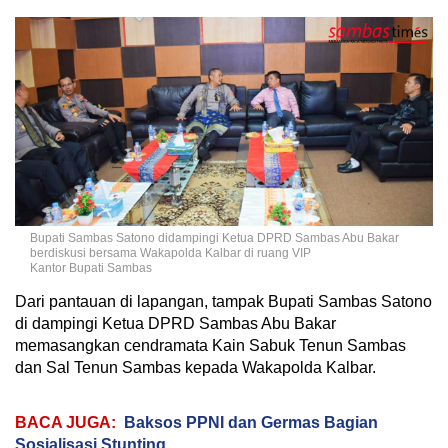
Bupati Sambas Satono didampingi Ketua DPRD Sambas Abu Bakar
berdiskusi bersama Wakapolda Kalbar di ruang VIP
Kantor Bupati Sambas
Dari pantauan di lapangan, tampak Bupati Sambas Satono
di dampingi Ketua DPRD Sambas Abu Bakar
memasangkan cendramata Kain Sabuk Tenun Sambas
dan Sal Tenun Sambas kepada Wakapolda Kalbar.
BACA JUGA:
Baksos PPNI dan Germas Bagian
Sosialisasi Stunting