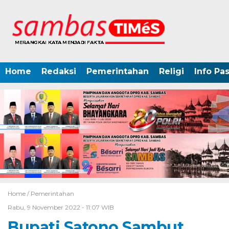
Home
Redaksi
Pemerintahan
Religi
Info Pa
Home /
Pemerintahan
Rabu, 9 November 2022 - 11:07 WIB
Bupati Satono Sambut