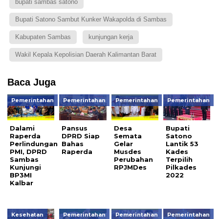
bupati sambas satono
Bupati Satono Sambut Kunker Wakapolda di Sambas
Kabupaten Sambas
kunjungan kerja
Wakil Kepala Kepolisian Daerah Kalimantan Barat
Baca Juga
Pemerintahan
Pemerintahan
Pemerintahan
Pemerintahan
Dalami
Pansus
Desa
Bupati
Raperda
DPRD Siap
Semata
Satono
Perlindungan
Bahas
Gelar
Lantik 53
PMI, DPRD
Raperda
Musdes
Kades
Sambas
Perubahan
Terpilih
Kunjungi
RPJMDes
Pilkades
BP3MI
2022
Kalbar
Kesehatan
Pemerintahan
Pemerintahan
Pemerintahan