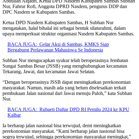
Abdullah Alqadri, Ketua DPD Nasdem Kabupaten Sambas Subhan
Nur, Fahrur Rofi, Anggota DPRD Nasdem, pengurus DDP dan
DPC Nasdem se Kabupaten Sambas.
Ketua DPD Nasdem Kabupaten Sambas, H Subhan Nur
mengatakan, halal bihalal ini sebagai bentuk silaturahmi, dalam
upaya memperkuat struktur organisasi Nasdem Kabupaten Sambas.
BACA JUGA:
Gelar Aksi di Sambas, KMKS Siap
Bergabung Perlawanan Mahasiswa Se Indonesia
Subhan Nur mengucapkan syukur telah beroperasinya Jembatan
Sungai Sambas Besar (JSSB) yang menghubungkan kecamatan
Tekarang, Jawai, dan kecamatan Jawai Selatan.
“Dengan beroperasinya JSSB dapat meningkatkan perekonomian
masyarakat. Namun, masih ada yang belum diselesaikan terkait
pembukaan Jalan nasional dari Jawai menuju Paloh,” kata Subhan
Nur.
BACA JUGA:
Rubaeti Daftar DPD RI Pemilu 2024 ke KPU
Kalbar
Ia berharap jalan nasional bisa terwujud, demi meningkatkan
perekonomian masyarakat. “Kami berharap jalan nasional bisa
segera terwujud, sehingga perekonomian masyarakat meningkat,”