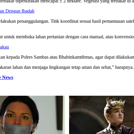
erbakar diperkirakan mencapai ± 2 hektare. Vegetasi yang terbakar di a
an Dengan Ibadah
kan penanggulangan. Titik koordinat sesuai hasil pemantauan satelit 
ntuk membuka lahan pertanian dengan cara manual, atau konvension
lakau
ukan kepada Polres Sambas atau Bhabinkamtibmas, agar dapat dilakuk
akaran lahan dan menjaga lingkungan tetap aman dan sehat,” harapnya.
e News