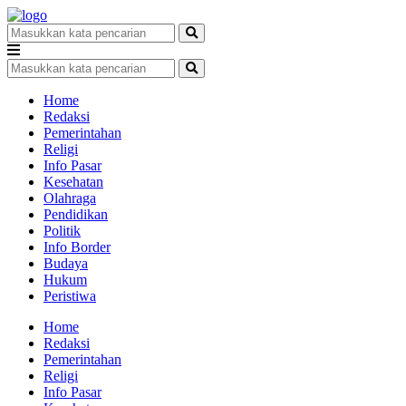
Home
Redaksi
Pemerintahan
Religi
Info Pasar
Kesehatan
Olahraga
Pendidikan
Politik
Info Border
Budaya
Hukum
Peristiwa
Home
Redaksi
Pemerintahan
Religi
Info Pasar