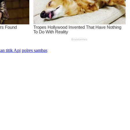
n titik Api
polres sambas