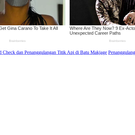
 Check dan Penanggulangan Titik Api di Batu Makjage
Penanggulanga