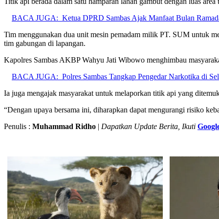
Titik api berada dalam satu hamparan lahan gambut dengan luas area t
BACA JUGA:
Ketua DPRD Sambas Ajak Manfaat Bulan Ramad
Tim menggunakan dua unit mesin pemadam milik PT. SUM untuk melaku
tim gabungan di lapangan.
Kapolres Sambas AKBP Wahyu Jati Wibowo menghimbau masyarakat u
BACA JUGA:
Polres Sambas Tangkap Pengedar Narkotika di Se
Ia juga mengajak masyarakat untuk melaporkan titik api yang ditem
“Dengan upaya bersama ini, diharapkan dapat mengurangi risiko keb
Penulis :
Muhammad Ridho
|
Dapatkan Update Berita, Ikuti
Googl