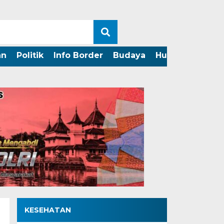
an
Politik
Info Border
Budaya
Hukum
Perist
KESEHATAN