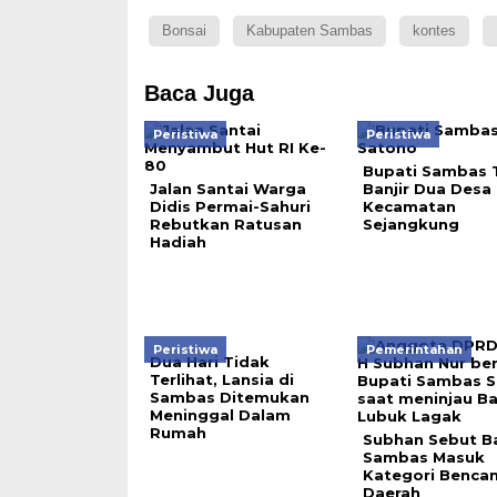
Bonsai
Kabupaten Sambas
kontes
Baca Juga
Peristiwa
Peristiwa
Bupati Sambas T
Jalan Santai Warga
Banjir Dua Desa 
Didis Permai-Sahuri
Kecamatan
Rebutkan Ratusan
Sejangkung
Hadiah
Peristiwa
Pemerintahan
Dua Hari Tidak
Terlihat, Lansia di
Sambas Ditemukan
Meninggal Dalam
Rumah
Subhan Sebut Ba
Sambas Masuk
Kategori Benca
Daerah