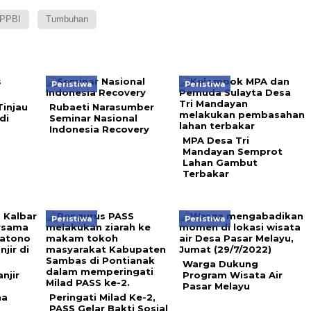
PPBI
Tumbuhan
Peristiwa
Peristiwa
injau
Rubaeti Narasumber
di
Seminar Nasional
Indonesia Recovery
MPA Desa Tri
Mandayan Semprot
Lahan Gambut
Terbakar
Peristiwa
Peristiwa
Warga Dukung
njir
Program Wisata Air
Pasar Melayu
na
Peringati Milad Ke-2,
PASS Gelar Bakti Sosial