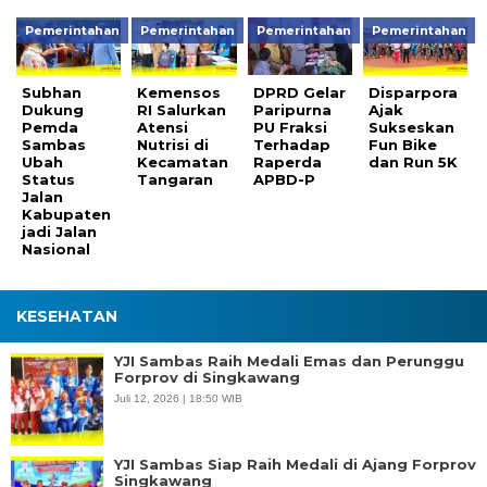
Pemerintahan
Pemerintahan
Pemerintahan
Pemerintahan
Subhan
Kemensos
DPRD Gelar
Disparpora
Dukung
RI Salurkan
Paripurna
Ajak
Pemda
Atensi
PU Fraksi
Sukseskan
Sambas
Nutrisi di
Terhadap
Fun Bike
Ubah
Kecamatan
Raperda
dan Run 5K
Status
Tangaran
APBD-P
Jalan
Kabupaten
jadi Jalan
Nasional
KESEHATAN
YJI Sambas Raih Medali Emas dan Perunggu
Forprov di Singkawang
Juli 12, 2026 | 18:50 WIB
YJI Sambas Siap Raih Medali di Ajang Forprov
Singkawang