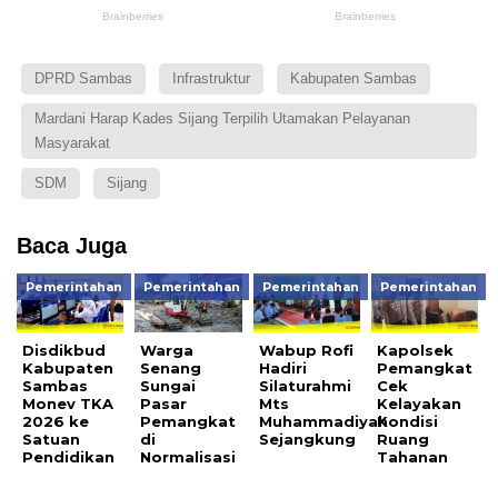
DPRD Sambas
Infrastruktur
Kabupaten Sambas
Mardani Harap Kades Sijang Terpilih Utamakan Pelayanan
Masyarakat
SDM
Sijang
Baca Juga
Pemerintahan
Pemerintahan
Pemerintahan
Pemerintahan
Disdikbud
Warga
Wabup Rofi
Kapolsek
Kabupaten
Senang
Hadiri
Pemangkat
Sambas
Sungai
Silaturahmi
Cek
Monev TKA
Pasar
Mts
Kelayakan
2026 ke
Pemangkat
Muhammadiyah
Kondisi
Satuan
di
Sejangkung
Ruang
Pendidikan
Normalisasi
Tahanan