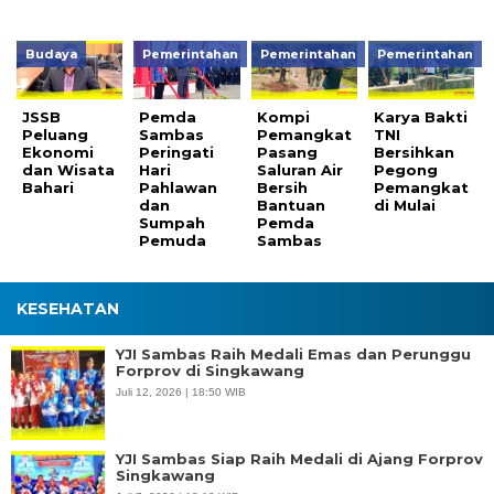
Budaya
Pemerintahan
Pemerintahan
Pemerintahan
JSSB
Pemda
Kompi
Karya Bakti
Peluang
Sambas
Pemangkat
TNI
Ekonomi
Peringati
Pasang
Bersihkan
dan Wisata
Hari
Saluran Air
Pegong
Bahari
Pahlawan
Bersih
Pemangkat
dan
Bantuan
di Mulai
Sumpah
Pemda
Pemuda
Sambas
KESEHATAN
YJI Sambas Raih Medali Emas dan Perunggu
Forprov di Singkawang
Juli 12, 2026 | 18:50 WIB
YJI Sambas Siap Raih Medali di Ajang Forprov
Singkawang