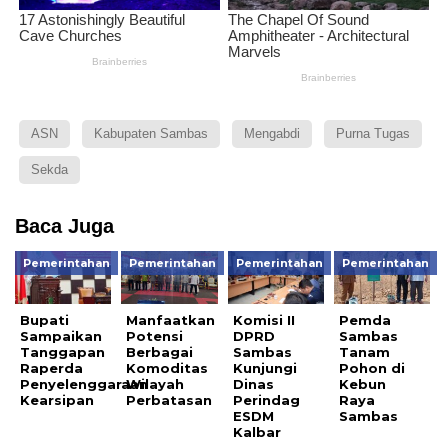
ASN
Kabupaten Sambas
Mengabdi
Purna Tugas
Sekda
Baca Juga
Pemerintahan
Pemerintahan
Pemerintahan
Pemerintahan
Bupati
Manfaatkan
Komisi II
Pemda
Sampaikan
Potensi
DPRD
Sambas
Tanggapan
Berbagai
Sambas
Tanam
Raperda
Komoditas
Kunjungi
Pohon di
Penyelenggaraan
Wilayah
Dinas
Kebun
Kearsipan
Perbatasan
Perindag
Raya
ESDM
Sambas
Kalbar