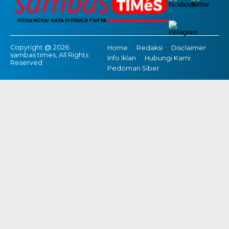
Copyright @ 2026
Home
Redaksi
Disclaimer
sambas times, All Rights
Info Iklan
Hubungi Kami
Reserved
Pedoman Siber