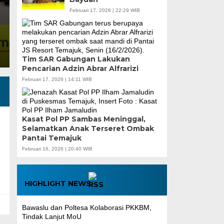
Sambas Times. Politeknik Negeri Sambas (Poltesa)
Februari 17, 2026 | 22:29 WIB
POM) menandatangani Perjanjian…
Tim SAR Gabungan Lakukan
Pencarian Adzin Abrar Alfrarizi
Februari 17, 2026 | 14:11 WIB
Kasat Pol PP Sambas Meninggal,
Selamatkan Anak Terseret Ombak
Pantai Temajuk
Februari 16, 2026 | 20:40 WIB
HIGHLIGHT NEWS
Bawaslu dan Poltesa Kolaborasi PKKBM,
Tindak Lanjut MoU