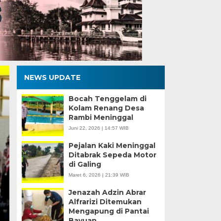
NEWS UPDATE
Bocah Tenggelam di
Kolam Renang Desa
Rambi Meninggal
Juni 22, 2026 | 14:57 WIB
Pejalan Kaki Meninggal
Ditabrak Sepeda Motor
di Galing
Poltesa dan Loka P
Maret 6, 2026 | 21:39 WIB
Perkuat Sinergi mela
Jenazah Adzin Abrar
Alfrarizi Ditemukan
Mengapung di Pantai
Rabu, 5 Agu 2026 - 17:58 WIB
Bayuan