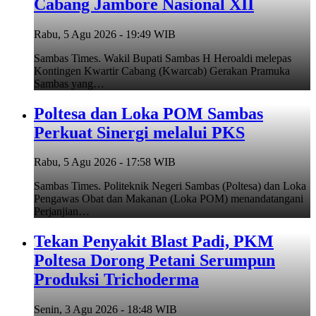
Cabang Jambore Nasional XII
Rabu, 5 Agu 2026 - 19:49 WIB
Sambas Times. Wakil Bupati Sambas H Heroaldi melepas
Kontingen Kwartir Cabang (Kwarcab) Gerakan Pramuka
Sambas yang…
Poltesa dan Loka POM Sambas
Perkuat Sinergi melalui PKS
Rabu, 5 Agu 2026 - 17:58 WIB
Sambas Times. Politeknik Negeri Sambas (Poltesa) dan Loka
Pengawas Obat dan Makanan (Loka POM) menandatangani
Perjanjian…
Tekan Penyakit Blast Padi, PKM
Poltesa Dorong Petani Serumpun
Produksi Trichoderma
Senin, 3 Agu 2026 - 18:48 WIB