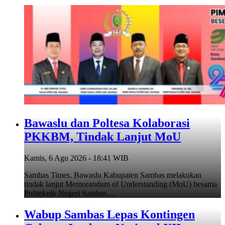
Bawaslu dan Poltesa Kolaborasi
PKKBM, Tindak Lanjut MoU
Kamis, 6 Agu 2026 - 18:41 WIB
Sambas Times. Bawaslu Kabupaten Sambas melakukan
tindak lanjut Memorandum of Understanding (MoU) besama
Politeknik Negeri Sambas…
Wabup Sambas Lepas Kontingen