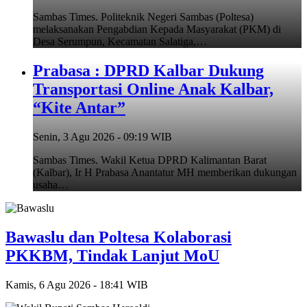
Sambas Times. Politeknik Negeri Sambas (Poltesa)
melaksanakan Pengabdian Kepada Masyarakat (PKM) di
Desa Serumpun, Kecamatan Salatiga,…
Prabasa : DPRD Kalbar Dukung
Transportasi Online Anak Kalbar,
“Kite Antar”
Senin, 3 Agu 2026 - 09:19 WIB
Sambas Times. Wakil Ketua DPRD Kalimantan Barat
(Kalbar), Ir H Prabasa Anantatur MH memberikan dukungan
usaha…
Bawaslu dan Poltesa Kolaborasi
PKKBM, Tindak Lanjut MoU
Kamis, 6 Agu 2026 - 18:41 WIB