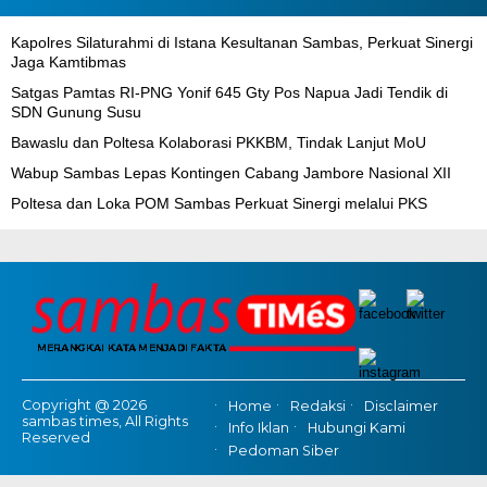
‎Kapolres Silaturahmi di Istana Kesultanan Sambas, Perkuat Sinergi
Jaga Kamtibmas
Satgas Pamtas RI-PNG Yonif 645 Gty Pos Napua Jadi Tendik di
SDN Gunung Susu
Bawaslu dan Poltesa Kolaborasi PKKBM, Tindak Lanjut MoU
Wabup Sambas Lepas Kontingen Cabang Jambore Nasional XII
Poltesa dan Loka POM Sambas Perkuat Sinergi melalui PKS
Copyright @ 2026
Home
Redaksi
Disclaimer
sambas times, All Rights
Info Iklan
Hubungi Kami
Reserved
Pedoman Siber