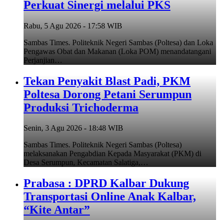
Perkuat Sinergi melalui PKS
Rabu, 5 Agu 2026 - 17:58 WIB
Sambas Times. Politeknik Negeri Sambas (Poltesa) dan Loka
Pengawas Obat dan Makanan (Loka POM) menandatangani
Perjanjian…
Tekan Penyakit Blast Padi, PKM
Poltesa Dorong Petani Serumpun
Produksi Trichoderma
Senin, 3 Agu 2026 - 18:48 WIB
Sambas Times. Politeknik Negeri Sambas (Poltesa)
melaksanakan Pengabdian Kepada Masyarakat (PKM) di
Desa Serumpun, Kecamatan Salatiga,…
Prabasa : DPRD Kalbar Dukung
Transportasi Online Anak Kalbar,
“Kite Antar”