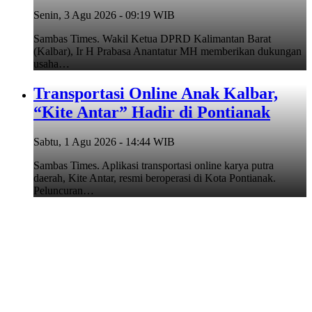
Senin, 3 Agu 2026 - 09:19 WIB
Sambas Times. Wakil Ketua DPRD Kalimantan Barat
(Kalbar), Ir H Prabasa Anantatur MH memberikan dukungan
usaha…
Transportasi Online Anak Kalbar,
“Kite Antar” Hadir di Pontianak
Sabtu, 1 Agu 2026 - 14:44 WIB
Sambas Times. Aplikasi transportasi online karya putra
daerah, Kite Antar, resmi beroperasi di Kota Pontianak.
Peluncuran…