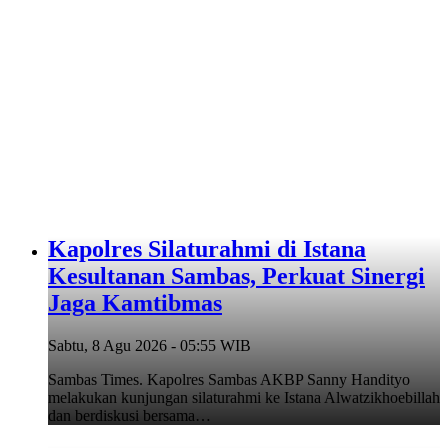
‎Kapolres Silaturahmi di Istana
Kesultanan Sambas, Perkuat Sinergi
Jaga Kamtibmas
Sabtu, 8 Agu 2026 - 05:55 WIB
Sambas Times. Kapolres Sambas AKBP Sanny Handityo
melakukan kunjungan silaturahmi ke Istana Alwatzikhoebillah
dan berdiskusi bersama…