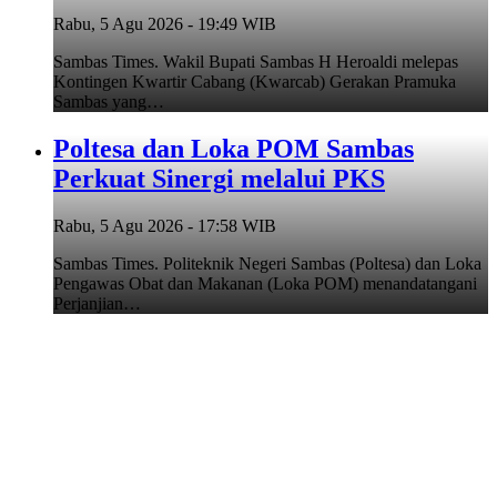
Rabu, 5 Agu 2026 - 19:49 WIB
Sambas Times. Wakil Bupati Sambas H Heroaldi melepas
Kontingen Kwartir Cabang (Kwarcab) Gerakan Pramuka
Sambas yang…
Poltesa dan Loka POM Sambas
Perkuat Sinergi melalui PKS
Rabu, 5 Agu 2026 - 17:58 WIB
Sambas Times. Politeknik Negeri Sambas (Poltesa) dan Loka
Pengawas Obat dan Makanan (Loka POM) menandatangani
Perjanjian…