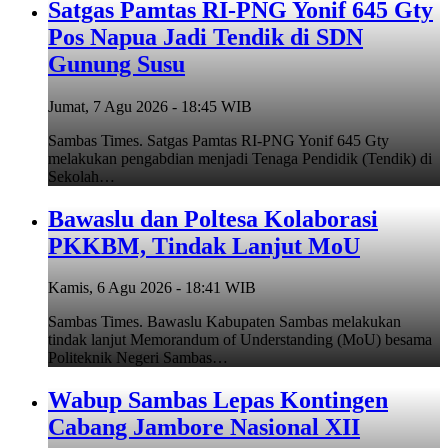
Satgas Pamtas RI-PNG Yonif 645 Gty
Pos Napua Jadi Tendik di SDN
Gunung Susu
Jumat, 7 Agu 2026 - 18:45 WIB
Sambas Times. Satgas Pamtas RI-PNG Yonif 645 Gty
melakukan pengabdian menjadi Tenaga Pendidik (Tendik) di
Sekolah…
Bawaslu dan Poltesa Kolaborasi
PKKBM, Tindak Lanjut MoU
Kamis, 6 Agu 2026 - 18:41 WIB
Sambas Times. Bawaslu Kabupaten Sambas melakukan
tindak lanjut Memorandum of Understanding (MoU) besama
Politeknik Negeri Sambas…
Wabup Sambas Lepas Kontingen
Cabang Jambore Nasional XII