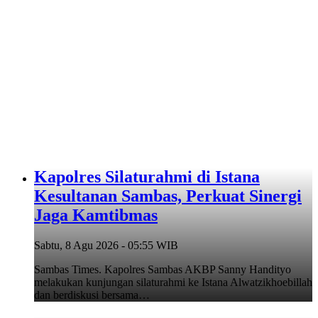
‎Kapolres Silaturahmi di Istana
Kesultanan Sambas, Perkuat Sinergi
Jaga Kamtibmas
Sabtu, 8 Agu 2026 - 05:55 WIB
Sambas Times. Kapolres Sambas AKBP Sanny Handityo
melakukan kunjungan silaturahmi ke Istana Alwatzikhoebillah
dan berdiskusi bersama…