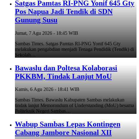
Satgas Pamtas RI-PNG Yonif 645 Gty
Pos Napua Jadi Tendik di SDN
Gunung Susu
Jumat, 7 Agu 2026 - 18:45 WIB
Sambas Times. Satgas Pamtas RI-PNG Yonif 645 Gty
melakukan pengabdian menjadi Tenaga Pendidik (Tendik) di
Sekolah…
Bawaslu dan Poltesa Kolaborasi
PKKBM, Tindak Lanjut MoU
Kamis, 6 Agu 2026 - 18:41 WIB
Sambas Times. Bawaslu Kabupaten Sambas melakukan
tindak lanjut Memorandum of Understanding (MoU) besama
Politeknik Negeri Sambas…
Wabup Sambas Lepas Kontingen
Cabang Jambore Nasional XII