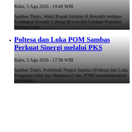
Rabu, 5 Agu 2026 - 19:49 WIB
Sambas Times. Wakil Bupati Sambas H Heroaldi melepas
Kontingen Kwartir Cabang (Kwarcab) Gerakan Pramuka
Sambas yang…
Poltesa dan Loka POM Sambas
Perkuat Sinergi melalui PKS
Rabu, 5 Agu 2026 - 17:58 WIB
Sambas Times. Politeknik Negeri Sambas (Poltesa) dan Loka
Pengawas Obat dan Makanan (Loka POM) menandatangani
Perjanjian…