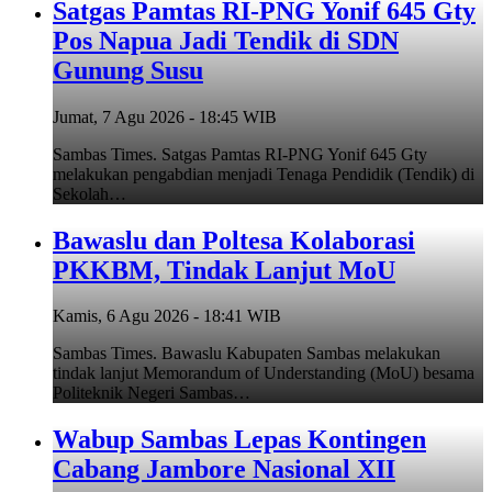
Satgas Pamtas RI-PNG Yonif 645 Gty
Pos Napua Jadi Tendik di SDN
Gunung Susu
Jumat, 7 Agu 2026 - 18:45 WIB
Sambas Times. Satgas Pamtas RI-PNG Yonif 645 Gty
melakukan pengabdian menjadi Tenaga Pendidik (Tendik) di
Sekolah…
Bawaslu dan Poltesa Kolaborasi
PKKBM, Tindak Lanjut MoU
Kamis, 6 Agu 2026 - 18:41 WIB
Sambas Times. Bawaslu Kabupaten Sambas melakukan
tindak lanjut Memorandum of Understanding (MoU) besama
Politeknik Negeri Sambas…
Wabup Sambas Lepas Kontingen
Cabang Jambore Nasional XII