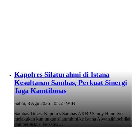
‎Kapolres Silaturahmi di Istana
Kesultanan Sambas, Perkuat Sinergi
Jaga Kamtibmas
Sabtu, 8 Agu 2026 - 05:55 WIB
Sambas Times. Kapolres Sambas AKBP Sanny Handityo
melakukan kunjungan silaturahmi ke Istana Alwatzikhoebillah
dan berdiskusi bersama…