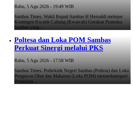
Rabu, 5 Agu 2026 - 19:49 WIB
Sambas Times. Wakil Bupati Sambas H Heroaldi melepas
Kontingen Kwartir Cabang (Kwarcab) Gerakan Pramuka
Sambas yang…
Poltesa dan Loka POM Sambas
Perkuat Sinergi melalui PKS
Rabu, 5 Agu 2026 - 17:58 WIB
Sambas Times. Politeknik Negeri Sambas (Poltesa) dan Loka
Pengawas Obat dan Makanan (Loka POM) menandatangani
Perjanjian…