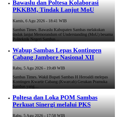
Bawaslu dan Poltesa Kolaborasi
PKKBM, Tindak Lanjut MoU
Kamis, 6 Agu 2026 - 18:41 WIB
Sambas Times. Bawaslu Kabupaten Sambas melakukan
tindak lanjut Memorandum of Understanding (MoU) besama
Politeknik Negeri Sambas…
Wabup Sambas Lepas Kontingen
Cabang Jambore Nasional XII
Rabu, 5 Agu 2026 - 19:49 WIB
Sambas Times. Wakil Bupati Sambas H Heroaldi melepas
Kontingen Kwartir Cabang (Kwarcab) Gerakan Pramuka
Sambas yang…
Poltesa dan Loka POM Sambas
Perkuat Sinergi melalui PKS
Rabu, 5 Agu 2026 - 17:58 WIB