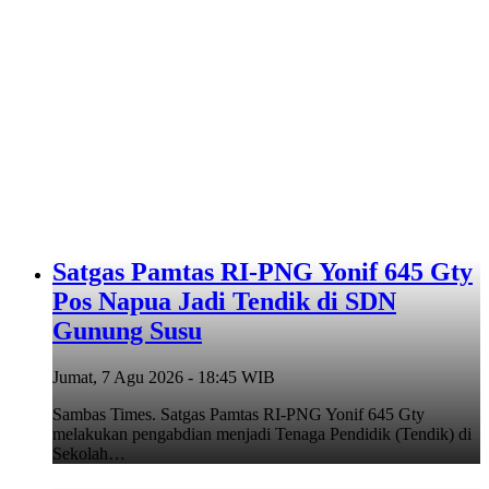
Satgas Pamtas RI-PNG Yonif 645 Gty
Pos Napua Jadi Tendik di SDN
Gunung Susu
Jumat, 7 Agu 2026 - 18:45 WIB
Sambas Times. Satgas Pamtas RI-PNG Yonif 645 Gty
melakukan pengabdian menjadi Tenaga Pendidik (Tendik) di
Sekolah…