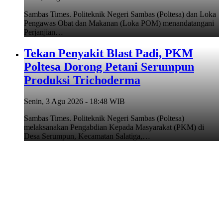
Sambas Times. Politeknik Negeri Sambas (Poltesa) dan Loka
Pengawas Obat dan Makanan (Loka POM) menandatangani
Perjanjian…
Tekan Penyakit Blast Padi, PKM
Poltesa Dorong Petani Serumpun
Produksi Trichoderma
Senin, 3 Agu 2026 - 18:48 WIB
Sambas Times. Politeknik Negeri Sambas (Poltesa)
melaksanakan Pengabdian Kepada Masyarakat (PKM) di
Desa Serumpun, Kecamatan Salatiga,…