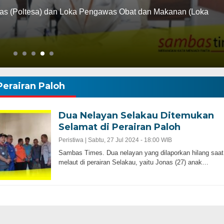
Pengawas Obat dan Makanan (Loka
Sambas Times.
Masyarakat (P
Perairan Paloh
Dua Nelayan Selakau Ditemukan
Selamat di Perairan Paloh
Peristiwa |
Sabtu, 27 Jul 2024 - 18:00 WIB
Sambas Times. Dua nelayan yang dilaporkan hilang saat
melaut di perairan Selakau, yaitu Jonas (27) anak…