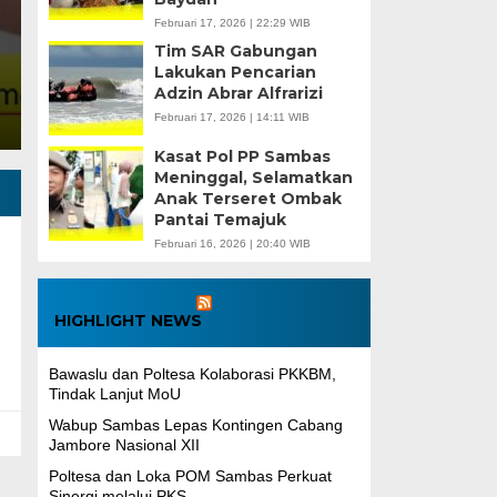
 Politeknik Negeri Sambas (Poltesa) melaksanakan Pengabdi
Februari 17, 2026 | 22:29 WIB
Tim SAR Gabungan
KM) di Desa Serumpun, Kecamatan Salatiga,…
Lakukan Pencarian
Adzin Abrar Alfrarizi
Februari 17, 2026 | 14:11 WIB
Kasat Pol PP Sambas
Meninggal, Selamatkan
Anak Terseret Ombak
Pantai Temajuk
Februari 16, 2026 | 20:40 WIB
HIGHLIGHT NEWS
Bawaslu dan Poltesa Kolaborasi PKKBM,
Tindak Lanjut MoU
Wabup Sambas Lepas Kontingen Cabang
Jambore Nasional XII
Poltesa dan Loka POM Sambas Perkuat
Sinergi melalui PKS