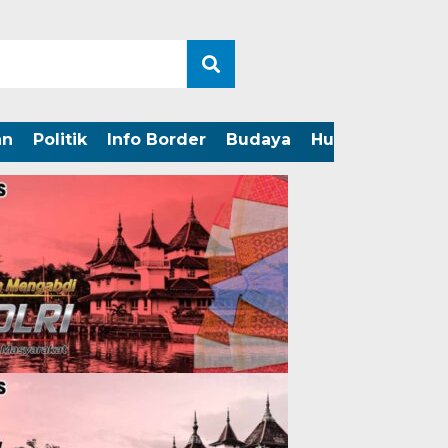
an
Politik
Info Border
Budaya
Hukum
Perist