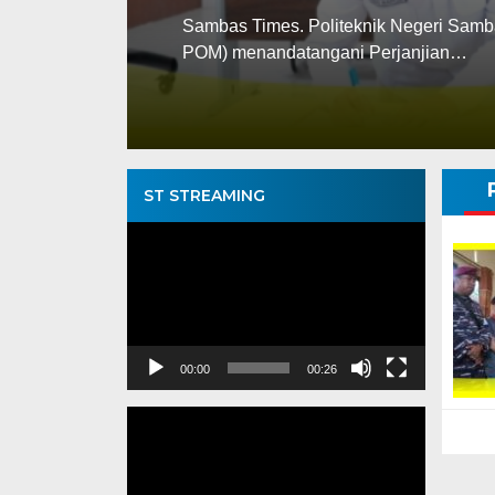
ambas Times. Politeknik Negeri Sambas (Poltesa) dan Loka 
OM) menandatangani Perjanjian…
ST STREAMING
Pemutar
Video
00:00
00:26