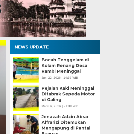
NEWS UPDATE
Bocah Tenggelam di
Kolam Renang Desa
Rambi Meninggal
Juni 22, 2026 | 14:57 WIB
Pejalan Kaki Meninggal
 Penyakit Blast Padi, PK
Ditabrak Sepeda Motor
di Galing
sa Dorong Petani Serump
Maret 6, 2026 | 21:39 WIB
ksi Trichoderma
Jenazah Adzin Abrar
Alfrarizi Ditemukan
Mengapung di Pantai
 - 18:48 WIB
Bayuan