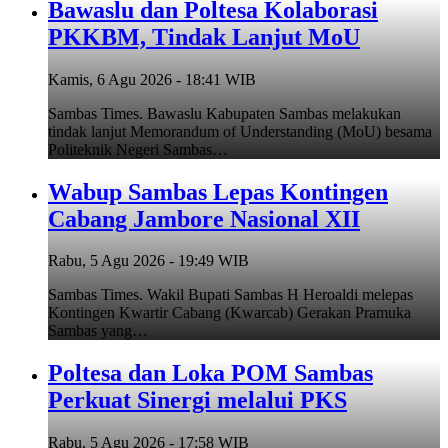
Bawaslu dan Poltesa Kolaborasi
PKKBM, Tindak Lanjut MoU
Kamis, 6 Agu 2026 - 18:41 WIB
Sambas Times. Bawaslu Kabupaten Sambas melakukan
tindak lanjut Memorandum of Understanding (MoU) besama
Politeknik Negeri Sambas…
Wabup Sambas Lepas Kontingen
Cabang Jambore Nasional XII
Rabu, 5 Agu 2026 - 19:49 WIB
Sambas Times. Wakil Bupati Sambas H Heroaldi melepas
Kontingen Kwartir Cabang (Kwarcab) Gerakan Pramuka
Sambas yang…
Poltesa dan Loka POM Sambas
Perkuat Sinergi melalui PKS
Rabu, 5 Agu 2026 - 17:58 WIB