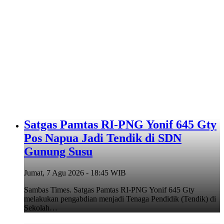
Satgas Pamtas RI-PNG Yonif 645 Gty
Pos Napua Jadi Tendik di SDN
Gunung Susu
Jumat, 7 Agu 2026 - 18:45 WIB
Sambas Times. Satgas Pamtas RI-PNG Yonif 645 Gty
melakukan pengabdian menjadi Tenaga Pendidik (Tendik) di
Sekolah…