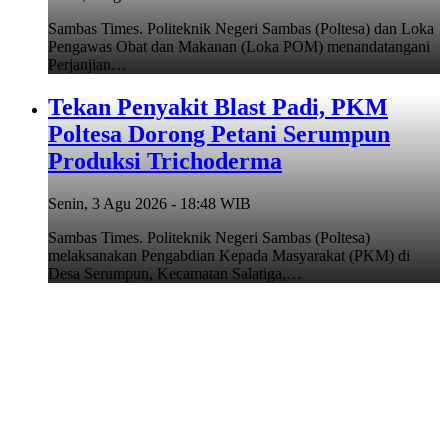
Sambas Times. Politeknik Negeri Sambas (Poltesa) dan Loka
Pengawas Obat dan Makanan (Loka POM) menandatangani
Perjanjian…
Tekan Penyakit Blast Padi, PKM
Poltesa Dorong Petani Serumpun
Produksi Trichoderma
Senin, 3 Agu 2026 - 18:48 WIB
Sambas Times. Politeknik Negeri Sambas (Poltesa)
melaksanakan Pengabdian Kepada Masyarakat (PKM) di
Desa Serumpun, Kecamatan Salatiga,…