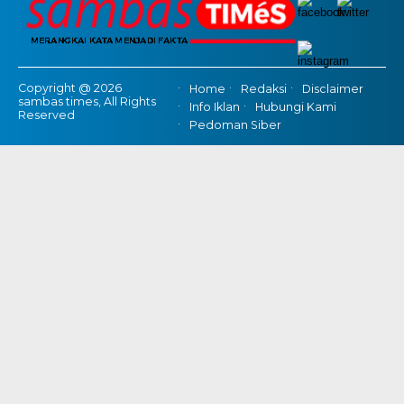
Copyright @ 2026
Home
Redaksi
Disclaimer
sambas times, All Rights
Info Iklan
Hubungi Kami
Reserved
Pedoman Siber