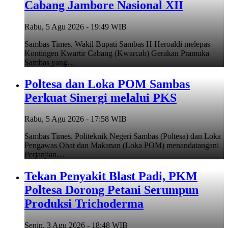
Cabang Jambore Nasional XII
Rabu, 5 Agu 2026 - 19:49 WIB
Sambas Times. Wakil Bupati Sambas H Heroaldi melepas
Kontingen Kwartir Cabang (Kwarcab) Gerakan Pramuka
Sambas yang…
Poltesa dan Loka POM Sambas
Perkuat Sinergi melalui PKS
Rabu, 5 Agu 2026 - 17:58 WIB
Sambas Times. Politeknik Negeri Sambas (Poltesa) dan Loka
Pengawas Obat dan Makanan (Loka POM) menandatangani
Perjanjian…
Tekan Penyakit Blast Padi, PKM
Poltesa Dorong Petani Serumpun
Produksi Trichoderma
Senin, 3 Agu 2026 - 18:48 WIB