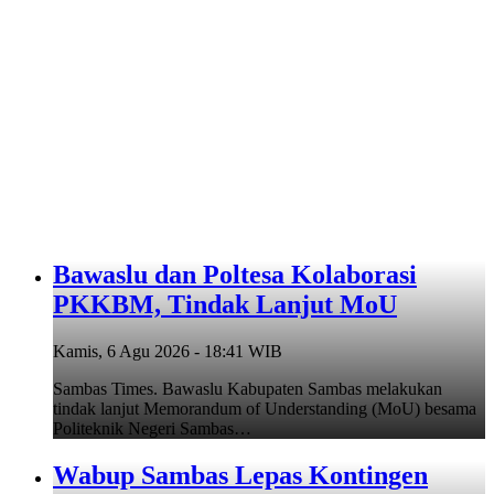
Bawaslu dan Poltesa Kolaborasi
PKKBM, Tindak Lanjut MoU
Kamis, 6 Agu 2026 - 18:41 WIB
Sambas Times. Bawaslu Kabupaten Sambas melakukan
tindak lanjut Memorandum of Understanding (MoU) besama
Politeknik Negeri Sambas…
Wabup Sambas Lepas Kontingen