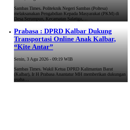
Sambas Times. Politeknik Negeri Sambas (Poltesa)
melaksanakan Pengabdian Kepada Masyarakat (PKM) di
Desa Serumpun, Kecamatan Salatiga,…
Prabasa : DPRD Kalbar Dukung
Transportasi Online Anak Kalbar,
“Kite Antar”
Senin, 3 Agu 2026 - 09:19 WIB
Sambas Times. Wakil Ketua DPRD Kalimantan Barat
(Kalbar), Ir H Prabasa Anantatur MH memberikan dukungan
usaha…