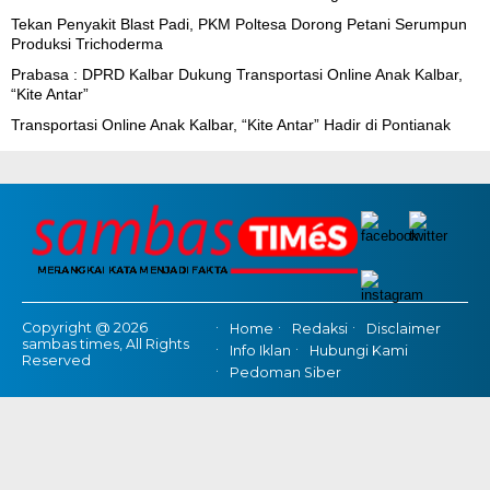
Tekan Penyakit Blast Padi, PKM Poltesa Dorong Petani Serumpun
Produksi Trichoderma
Prabasa : DPRD Kalbar Dukung Transportasi Online Anak Kalbar,
“Kite Antar”
Transportasi Online Anak Kalbar, “Kite Antar” Hadir di Pontianak
Copyright @ 2026
Home
Redaksi
Disclaimer
sambas times, All Rights
Info Iklan
Hubungi Kami
Reserved
Pedoman Siber