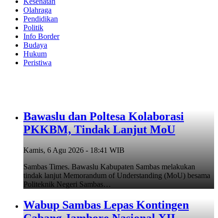
Kesehatan
Olahraga
Pendidikan
Politik
Info Border
Budaya
Hukum
Peristiwa
Bawaslu dan Poltesa Kolaborasi
PKKBM, Tindak Lanjut MoU
Kamis, 6 Agu 2026 - 18:41 WIB
Sambas Times. Bawaslu Kabupaten Sambas melakukan
tindak lanjut Memorandum of Understanding (MoU) besama
Politeknik Negeri Sambas…
Wabup Sambas Lepas Kontingen
Cabang Jambore Nasional XII