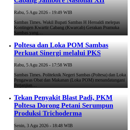
Rabu, 5 Agu 2026 - 19:49 WIB
Sambas Times. Wakil Bupati Sambas H Heroaldi melepas
Kontingen Kwartir Cabang (Kwarcab) Gerakan Pramuka
Sambas yang…
Poltesa dan Loka POM Sambas
Perkuat Sinergi melalui PKS
Rabu, 5 Agu 2026 - 17:58 WIB
Sambas Times. Politeknik Negeri Sambas (Poltesa) dan Loka
Pengawas Obat dan Makanan (Loka POM) menandatangani
Perjanjian…
Tekan Penyakit Blast Padi, PKM
Poltesa Dorong Petani Serumpun
Produksi Trichoderma
Senin, 3 Agu 2026 - 18:48 WIB