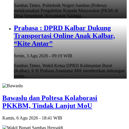
Sambas Times. Politeknik Negeri Sambas (Poltesa)
melaksanakan Pengabdian Kepada Masyarakat (PKM) di
Desa Serumpun, Kecamatan Salatiga,…
Prabasa : DPRD Kalbar Dukung
Transportasi Online Anak Kalbar,
“Kite Antar”
Senin, 3 Agu 2026 - 09:19 WIB
Sambas Times. Wakil Ketua DPRD Kalimantan Barat
(Kalbar), Ir H Prabasa Anantatur MH memberikan dukungan
usaha…
Bawaslu dan Poltesa Kolaborasi
PKKBM, Tindak Lanjut MoU
Kamis, 6 Agu 2026 - 18:41 WIB