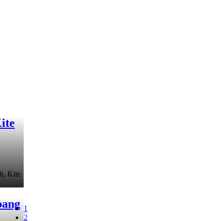
ite
h, Kite
bang
1
2