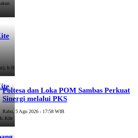
nakan
ite
), Ir H
ite
Poltesa dan Loka POM Sambas Perkuat
Sinergi melalui PKS
Rabu, 5 Agu 2026 - 17:58 WIB
h, Kite
bang