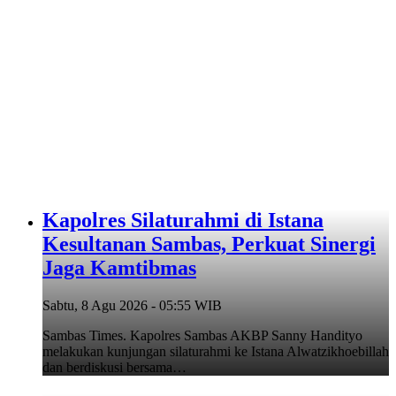
‎Kapolres Silaturahmi di Istana
Kesultanan Sambas, Perkuat Sinergi
Jaga Kamtibmas
Sabtu, 8 Agu 2026 - 05:55 WIB
Sambas Times. Kapolres Sambas AKBP Sanny Handityo
melakukan kunjungan silaturahmi ke Istana Alwatzikhoebillah
dan berdiskusi bersama…