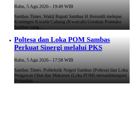
Rabu, 5 Agu 2026 - 19:49 WIB
Sambas Times. Wakil Bupati Sambas H Heroaldi melepas
Kontingen Kwartir Cabang (Kwarcab) Gerakan Pramuka
Sambas yang…
Poltesa dan Loka POM Sambas
Perkuat Sinergi melalui PKS
Rabu, 5 Agu 2026 - 17:58 WIB
Sambas Times. Politeknik Negeri Sambas (Poltesa) dan Loka
Pengawas Obat dan Makanan (Loka POM) menandatangani
Perjanjian…