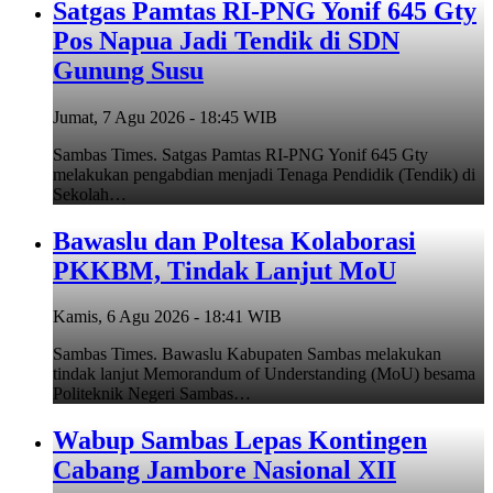
Satgas Pamtas RI-PNG Yonif 645 Gty
Pos Napua Jadi Tendik di SDN
Gunung Susu
Jumat, 7 Agu 2026 - 18:45 WIB
Sambas Times. Satgas Pamtas RI-PNG Yonif 645 Gty
melakukan pengabdian menjadi Tenaga Pendidik (Tendik) di
Sekolah…
Bawaslu dan Poltesa Kolaborasi
PKKBM, Tindak Lanjut MoU
Kamis, 6 Agu 2026 - 18:41 WIB
Sambas Times. Bawaslu Kabupaten Sambas melakukan
tindak lanjut Memorandum of Understanding (MoU) besama
Politeknik Negeri Sambas…
Wabup Sambas Lepas Kontingen
Cabang Jambore Nasional XII