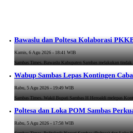
Bawaslu dan Poltesa Kolaborasi PK
Kamis, 6 Agu 2026 - 18:41 WIB
Sambas Times. Bawaslu Kabupaten Sambas melakukan tindak
Wabup Sambas Lepas Kontingen Caban
Rabu, 5 Agu 2026 - 19:49 WIB
Sambas Times. Wakil Bupati Sambas H Heroaldi melepas Ko
Poltesa dan Loka POM Sambas Perkua
Rabu, 5 Agu 2026 - 17:58 WIB