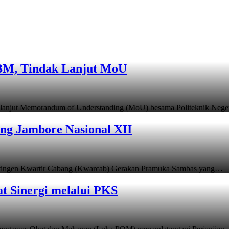
KBM, Tindak Lanjut MoU
 lanjut Memorandum of Understanding (MoU) besama Politeknik Neg
g Jambore Nasional XII
ntingen Kwartir Cabang (Kwarcab) Gerakan Pramuka Sambas yang…
t Sinergi melalui PKS