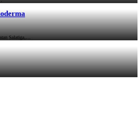
…
choderma
tan Salatiga,…