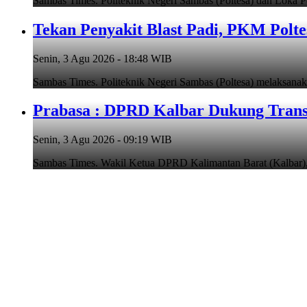
Sambas Times. Politeknik Negeri Sambas (Poltesa) dan Lok
Tekan Penyakit Blast Padi, PKM Polt
Senin, 3 Agu 2026 - 18:48 WIB
Sambas Times. Politeknik Negeri Sambas (Poltesa) melaksan
Prabasa : DPRD Kalbar Dukung Transp
Senin, 3 Agu 2026 - 09:19 WIB
Sambas Times. Wakil Ketua DPRD Kalimantan Barat (Kalbar