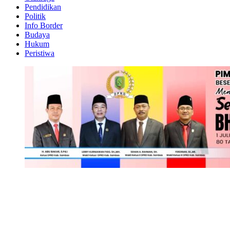
Pendidikan
Politik
Info Border
Budaya
Hukum
Peristiwa