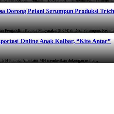
a Pengawas Obat dan Makanan (Loka POM) menandatangani Perjanjian
esa Dorong Petani Serumpun Produksi Tri
akan Pengabdian Kepada Masyarakat (PKM) di Desa Serumpun, Kecama
ortasi Online Anak Kalbar, “Kite Antar”
), Ir H Prabasa Anantatur MH memberikan dukungan usaha…