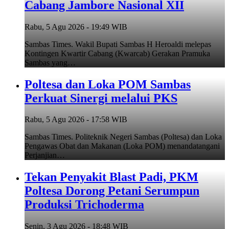
Cabang Jambore Nasional XII
Rabu, 5 Agu 2026 - 19:49 WIB
Sambas Times. Wakil Bupati Sambas H Heroaldi melepas
Kontingen Kwartir Cabang (Kwarcab) Gerakan Pramuka
Sambas yang…
Poltesa dan Loka POM Sambas
Perkuat Sinergi melalui PKS
Rabu, 5 Agu 2026 - 17:58 WIB
Sambas Times. Politeknik Negeri Sambas (Poltesa) dan Loka
Pengawas Obat dan Makanan (Loka POM) menandatangani
Perjanjian…
Tekan Penyakit Blast Padi, PKM
Poltesa Dorong Petani Serumpun
Produksi Trichoderma
Senin, 3 Agu 2026 - 18:48 WIB