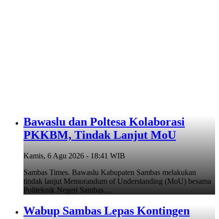
Bawaslu dan Poltesa Kolaborasi
PKKBM, Tindak Lanjut MoU
Kamis, 6 Agu 2026 - 18:41 WIB
Sambas Times. Bawaslu Kabupaten Sambas melakukan
tindak lanjut Memorandum of Understanding (MoU) besama
Politeknik Negeri Sambas…
Wabup Sambas Lepas Kontingen