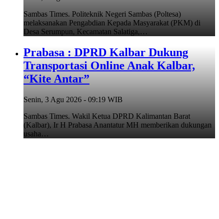
Sambas Times. Politeknik Negeri Sambas (Poltesa)
melaksanakan Pengabdian Kepada Masyarakat (PKM) di
Desa Serumpun, Kecamatan Salatiga,…
Prabasa : DPRD Kalbar Dukung
Transportasi Online Anak Kalbar,
“Kite Antar”
Senin, 3 Agu 2026 - 09:19 WIB
Sambas Times. Wakil Ketua DPRD Kalimantan Barat
(Kalbar), Ir H Prabasa Anantatur MH memberikan dukungan
usaha…