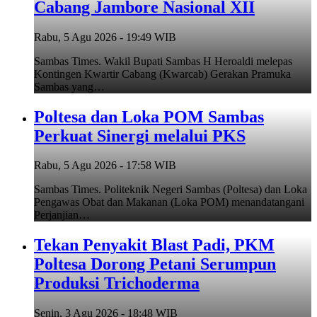
Cabang Jambore Nasional XII
Rabu, 5 Agu 2026 - 19:49 WIB
Sambas Times. Wakil Bupati Sambas H Heroaldi melepas
Kontingen Kwartir Cabang (Kwarcab) Gerakan Pramuka
Sambas yang…
Poltesa dan Loka POM Sambas
Perkuat Sinergi melalui PKS
Rabu, 5 Agu 2026 - 17:58 WIB
Sambas Times. Politeknik Negeri Sambas (Poltesa) dan Loka
Pengawas Obat dan Makanan (Loka POM) menandatangani
Perjanjian…
Tekan Penyakit Blast Padi, PKM
Poltesa Dorong Petani Serumpun
Produksi Trichoderma
Senin, 3 Agu 2026 - 18:48 WIB