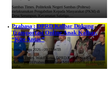
Sambas Times. Politeknik Negeri Sambas (Poltesa)
melaksanakan Pengabdian Kepada Masyarakat (PKM) di
Desa Serumpun, Kecamatan Salatiga,…
Prabasa : DPRD Kalbar Dukung
Transportasi Online Anak Kalbar,
“Kite Antar”
Senin, 3 Agu 2026 - 09:19 WIB
Sambas Times. Wakil Ketua DPRD Kalimantan Barat
(Kalbar), Ir H Prabasa Anantatur MH memberikan dukungan
usaha…