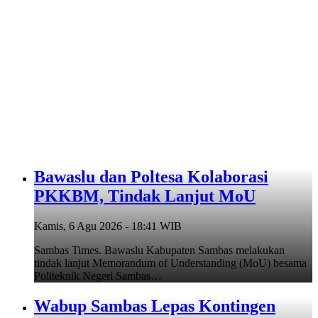
Bawaslu dan Poltesa Kolaborasi
PKKBM, Tindak Lanjut MoU
Kamis, 6 Agu 2026 - 18:41 WIB
Sambas Times. Bawaslu Kabupaten Sambas melakukan
tindak lanjut Memorandum of Understanding (MoU) besama
Politeknik Negeri Sambas…
Wabup Sambas Lepas Kontingen