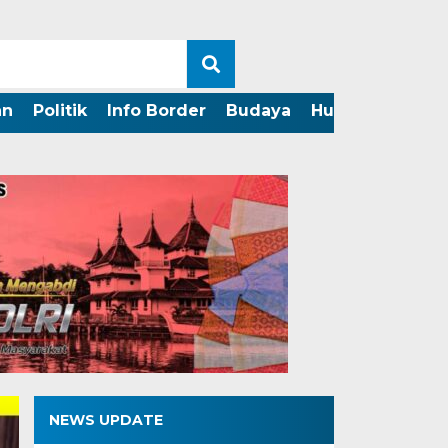
an
Politik
Info Border
Budaya
Hukum
Perist
NEWS UPDATE