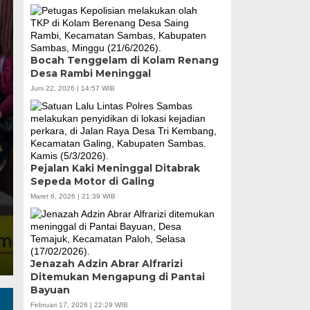
Bocah Tenggelam di Kolam Renang
Desa Rambi Meninggal
Juni 22, 2026 | 14:57 WIB
Poltesa dan Loka 
Perkuat Sinergi me
Pejalan Kaki Meninggal Ditabrak
Rabu, 5 Agu 2026 - 17:58 WIB
Sepeda Motor di Galing
Maret 6, 2026 | 21:39 WIB
Sambas Times. Politeknik Negeri Sambas (Polt
POM) menandatangani Perjanjian…
Jenazah Adzin Abrar Alfrarizi
Ditemukan Mengapung di Pantai
Bayuan
Februari 17, 2026 | 22:29 WIB