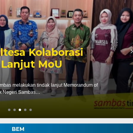
s Lepas Kontingen
e Nasional XII
s H Heroaldi melepas Kontingen Kwartir Cabang (Kwarcab)
BEM