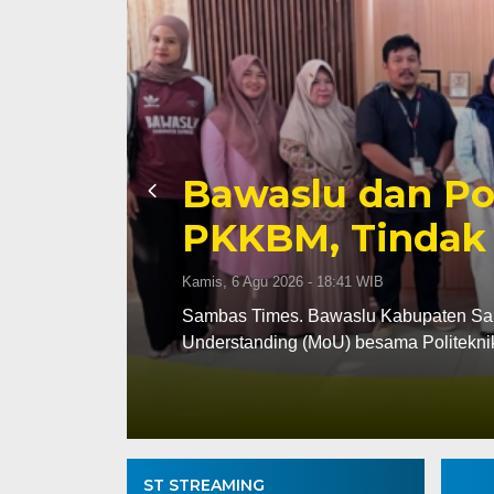
Wabup Samba
Cabang Jambor
Rabu, 5 Agu 2026 - 19:49 WIB
of
Sambas Times. Wakil Bupati Samba
Gerakan Pramuka Sambas yang…
ST STREAMING